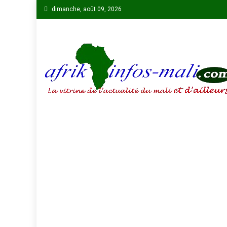
Skip
dimanche, août 09, 2026
to
content
AFRIKINFOS MALI
La vitrine de l'actualité du Mali et d'ailleurs