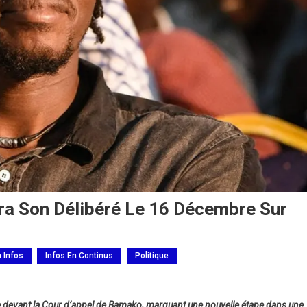
ra Son Délibéré Le 16 Décembre Sur
h Infos
Infos En Continus
Politique
e devant la Cour d’appel de Bamako, marquant une nouvelle étape dans une