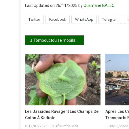
Last Updated on 26/11/2025 by
Ousmane BALLO
Twitter
Facebook
WhatsApp
Telegram
Navigation
Tombouctou se mobilise pour préserver la mosquée de Sankoré
de
l’article
Les Jassides Ravagent Les Champs De
Après Les Ca
Coton À Kadiolo
Transports 
12/07/2025
Afrikinfos-Mali
30/03/2022