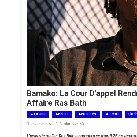
Bamako: La Cour D’appel Rend
Affaire Ras Bath
À La Une
Accueil
Actualités
Au Mali
Flas
Afrikinfos-Mali
26/11/2025
L’activiste malien Ras Bath a comparu ce mardi 25 novembr