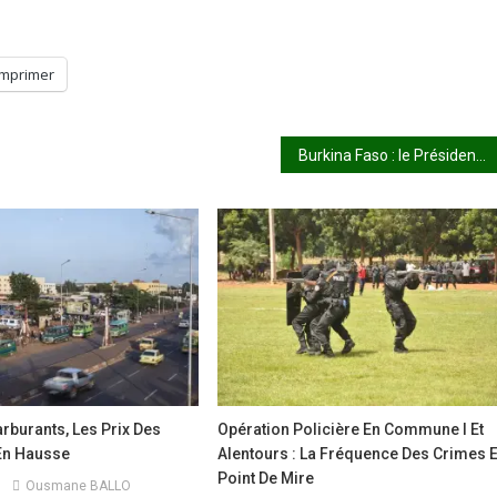
Imprimer
Burkina Faso : le Président du Faso inaugure la SN-BRAFASO, nouvelle étape pour l’industrialisation nationale
rburants, Les Prix Des
Opération Policière En Commune I Et
En Hausse
Alentours : La Fréquence Des Crimes 
Point De Mire
Ousmane BALLO