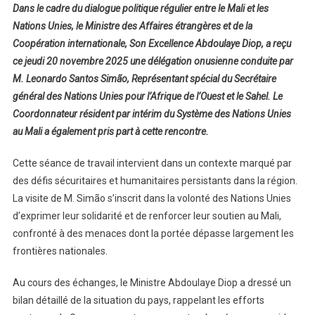
Dans le cadre du dialogue politique régulier entre le Mali et les
Nations
Nations Unies, le Ministre des Affaires étrangères et de la
Unies
Coopération internationale, Son Excellence Abdoulaye Diop, a reçu
:
ce jeudi 20 novembre 2025 une délégation onusienne conduite par
Le
Ministre
M. Leonardo Santos Simão, Représentant spécial du Secrétaire
Diop
général des Nations Unies pour l’Afrique de l’Ouest et le Sahel. Le
Échange
Coordonnateur résident par intérim du Système des Nations Unies
Avec
au Mali a également pris part à cette rencontre.
Le
Représentant
Cette séance de travail intervient dans un contexte marqué par
Spécial
des défis sécuritaires et humanitaires persistants dans la région.
Du
La visite de M. Simão s’inscrit dans la volonté des Nations Unies
Secrétaire
d’exprimer leur solidarité et de renforcer leur soutien au Mali,
Général
confronté à des menaces dont la portée dépasse largement les
Pour
frontières nationales.
L’Afrique
De
Au cours des échanges, le Ministre Abdoulaye Diop a dressé un
L’Ouest
bilan détaillé de la situation du pays, rappelant les efforts
Et