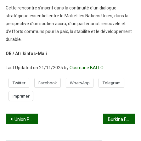
Cette rencontre s’inscrit dans la continuité d’un dialogue
stratégique essentiel entre le Mali et les Nations Unies, dans la
perspective d’un soutien accru, d’un partenariat renouvelé et
d’efforts communs pour la paix, la stabilité et le développement
durable.
OB / Afrikinfos-Mali
Last Updated on 21/11/2025 by
Ousmane BALLO
Twitter
Facebook
WhatsApp
Telegram
Imprimer
Navigation
Union Parlementaire Africaine : L’Honorable Aminata Sangaré élue Rapporteur du Caucus des Femmes
Burkina Faso : le Premier ministre s’adresse aux enfants : « 𝐕𝐨𝐮𝐬 𝐚𝐯𝐞𝐳 𝐝𝐞𝐬 𝐝𝐫𝐨𝐢𝐭𝐬, 𝐦𝐚𝐢𝐬 𝐞́𝐠𝐚𝐥𝐞𝐦𝐞𝐧𝐭 𝐝𝐞𝐬 𝐝𝐞𝐯𝐨𝐢𝐫𝐬 »
de