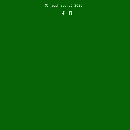
Skip
jeudi, août 06, 2026
to
content