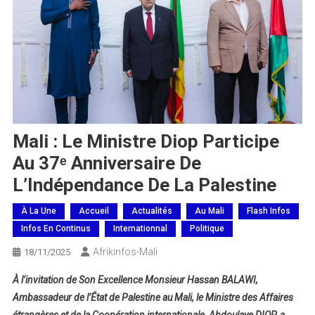
Mali : Le Ministre Diop Participe
Au 37ᵉ Anniversaire De
L’Indépendance De La Palestine
À La Une
Accueil
Actualités
Au Mali
Flash Infos
Infos En Continus
Internationnal
Politique
Afrikinfos-Mali
18/11/2025
À l’invitation de Son Excellence Monsieur
Hassan BALAWI
,
Ambassadeur de l’État de Palestine au Mali, le Ministre des Affaires
étrangères et de la Coopération internationale,
Abdoulaye DIOP
, a