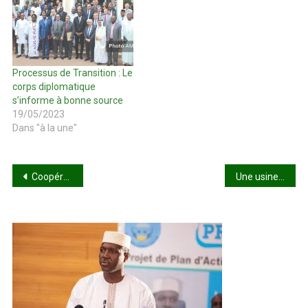
Processus de Transition : Le
corps diplomatique
s’informe à bonne source
19/05/2023
Dans "à la une"
Navigation
Coopération Mali–Union Africaine : Le nouveau Représentant spécial de l’UA reçu par le Ministre Abdoulaye Diop
Une usine de minerais réfractaires en négociation à Dakar
de
l’article