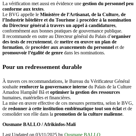
La vérification met aussi en évidence une
gestion du personnel peu
conforme aux textes
.
Le BVG appelle le
Ministère de l’Artisanat, de la Culture, de
l’Industrie hôtelière et du Tourisme
à
procéder à la nomination
du Directeur général à travers un appel à candidatures
,
conformément aux bonnes pratiques de gouvernance publique.
Il recommande en outre au Directeur général du Palais d’
organiser
des tests de recrutement
, de
mettre en œuvre un plan de
formation
, de
procéder aux avancements du personnel
et de
promouvoir l’égalité de genre
dans les nominations.
Pour un redressement durable
À travers ces recommandations, le Bureau du Vérificateur Général
souhaite
renforcer la gouvernance interne
du Palais de la Culture
Amadou Hampâté Bâ et
optimiser la gestion des ressources
humaines, matérielles et financières.
La mise en œuvre effective de ces mesures permettra, selon le BVG,
de
redonner à cette institution emblématique tout son éclat
et de
consolider son rôle dans la
promotion de la culture malienne
.
Ousmane BALLO / Afrikinfos-Mali
Last Updated on 03/11/2025 by
Ousmane BALLO