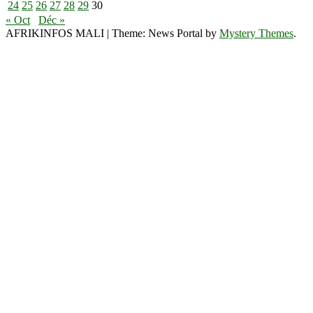
24
25
26
27
28
29
30
« Oct
Déc »
AFRIKINFOS MALI
|
Theme: News Portal by
Mystery Themes
.