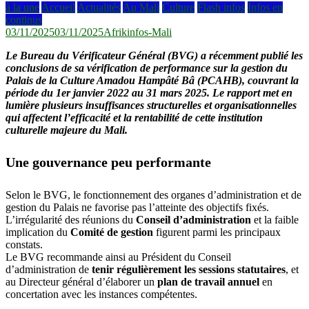
à la une
Accueil
Actualités
Au Mali
Culture
Flash infos
Infos en
continus
03/11/2025
03/11/2025
Afrikinfos-Mali
Le Bureau du Vérificateur Général (BVG) a récemment publié les
conclusions de sa vérification de performance sur la gestion du
Palais de la Culture Amadou Hampâté Bâ (PCAHB), couvrant la
période du 1er janvier 2022 au 31 mars 2025. Le rapport met en
lumière plusieurs insuffisances structurelles et organisationnelles
qui affectent l’efficacité et la rentabilité de cette institution
culturelle majeure du Mali.
Une gouvernance peu performante
Selon le BVG, le fonctionnement des organes d’administration et de
gestion du Palais ne favorise pas l’atteinte des objectifs fixés.
L’irrégularité des réunions du
Conseil d’administration
et la faible
implication du
Comité de gestion
figurent parmi les principaux
constats.
Le BVG recommande ainsi au Président du Conseil
d’administration de
tenir régulièrement les sessions statutaires
, et
au Directeur général d’élaborer un
plan de travail annuel
en
concertation avec les instances compétentes.