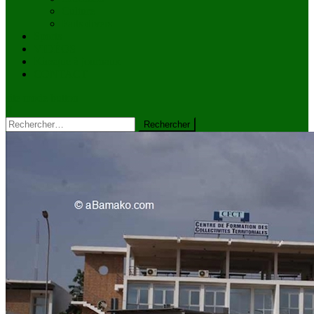
Culture
Faits divers
Sports
VIDÉOS
Kiosque à journaux
CONTACT
site mode button
Rechercher :