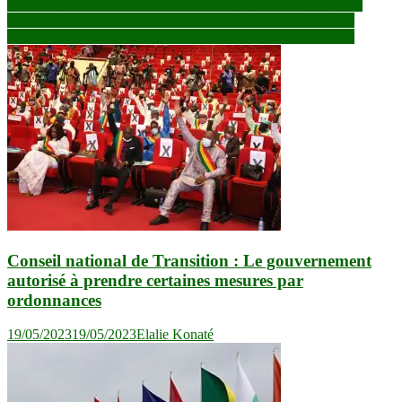
Navigation
Mali : le conseiller national de transition, Djibril Diarra, décédé
Communication stratégique : Les agences de presse de l’AES
de
signent un protocole d’accord pour renforcer leur coopération
l’article
Conseil national de Transition : Le gouvernement
autorisé à prendre certaines mesures par
ordonnances
19/05/2023
19/05/2023
Elalie Konaté