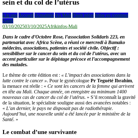
sein et du col de l’utérus
à la une
Accueil
Actualités
Au Mali
Flash infos
Infos en continus
Santé
03/10/2025
03/10/2025
Afrikinfos-Mali
Dans le cadre d’Octobre Rose, l’association Solidaris 223, en
partenariat avec Africa Scène, a réuni ce mercredi à Bamako
médecins, associations, patientes et société civile. Objectif :
sensibiliser sur le cancer du sein et du col de l’utérus, avec un
accent particulier sur le dépistage précoce et l’accompagnement
des malades.
Le thème de cette édition est :
« L’impact des associations dans la
lutte contre le cancer »
. Pour le gynécologue
Pr Teguété Ibrahim
,
la menace est réelle : «
Ce sont les cancers de la femme qui arrivent
en tête au Mali. Chaque année, on enregistre au minimum 1400
nouveaux cas de cancer du col de l’utérus
. » S’il reconnaît la gravité
de la situation, le spécialiste souligne aussi des avancées notables :
«
L’an dernier, le pays ne disposait pas de radiothérapie.
Aujourd’hui, une nouvelle unité a été lancée par le ministère de la
Santé.
»
Le combat d’une survivante