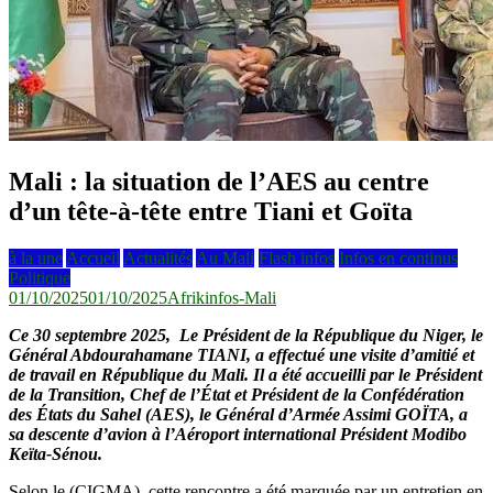
Mali : la situation de l’AES au centre
d’un tête-à-tête entre Tiani et Goïta
à la une
Accueil
Actualités
Au Mali
Flash infos
Infos en continus
Politique
01/10/2025
01/10/2025
Afrikinfos-Mali
Ce 30 septembre 2025, Le Président de la République du Niger, le
Général Abdourahamane TIANI, a effectué une visite d’amitié et
de travail en République du Mali. Il a été accueilli par le Président
de la Transition, Chef de l’État et Président de la Confédération
des États du Sahel (AES), le Général d’Armée Assimi GOÏTA, a
sa descente d’avion à l’Aéroport international Président Modibo
Keïta-Sénou.
Selon le (CIGMA), cette rencontre a été marquée par un entretien en