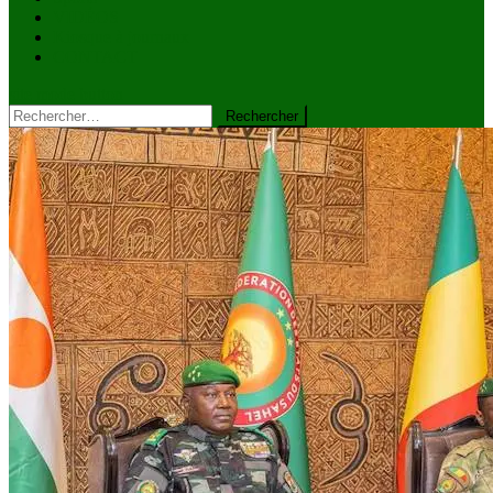
VIDÉOS
Kiosque à journaux
CONTACT
site mode button
Rechercher :