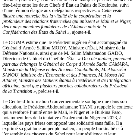
tête-à-tête entre les deux Chefs d’État au Palais de Koulouba, suivi
d’une réunion élargie aux délégations respectives.
« Cette visite
illustre une nouvelle fois la vitalité de la coopération et la
profondeur des relations fraternelles qui unissent le Mali et le Niger,
deux pays membres fondateurs de l’Alliance puis de la
Confédération des États du Sahel »,
ajoute-t-il.
Le CIGMA estime que le Président nigérien était accompagné du
Général d’Armée Salifou MODY, Ministre d’État, Ministre de la
Défense Nationale, ainsi que de M. Salim Mahamadou GADO,
Directeur de Cabinet du Chef de l’État.
« Du côté malien, prenaient
part aux échanges le Général de Corps d’Armée Sadio CAMARA,
Ministre de la Défense et des Anciens Combattants, M. Alousséni
SANOU, Ministre de l’Économie et des Finances, M. Mossa AG
Attaher, Ministre des Maliens établis à l’extérieur et de l’Intégration
africaine, ainsi que plusieurs proches collaborateurs du Président
de la Transition »,
précise-t-il.
Le Centre d’Information Gouvernementale souligne que dans son
allocution, le Président Abdourahamane TIANI a rappelé le contexte
qui a renforcé l’unité entre le Mali, le Niger et le Burkina Faso,
notamment lors de la tentative d’isolement du Niger en 2023, à
laquelle les pays frères ont opposé une solidarité sans faille. Il a
exprimé sa gratitude au peuple malien, au peuple burkinabè et à
l’ensemble des citoyens du Sahel pour leur résilience et leur