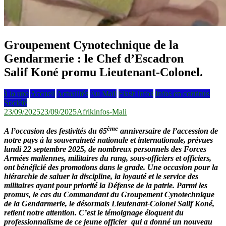
Groupement Cynotechnique de la
Gendarmerie : le Chef d’Escadron
Salif Koné promu Lieutenant-Colonel.
à la une
Accueil
Actualités
Au Mali
Flash infos
Infos en continus
Société
23/09/2025
23/09/2025
Afrikinfos-Mali
ème
A l’occasion des festivités du
65
anniversaire de l’accession de
notre pays
à la souveraineté nationale et internationale,
prévues
lundi 22 septembre 2025, de nombreux personnels des Forces
Armées maliennes, militaires du rang, sous-officiers et officiers,
ont bénéficié des promotions dans le grade. Une occasion pour la
hiérarchie de saluer la discipline, la loyauté et le service des
militaires ayant pour priorité la Défense de la patrie. Parmi les
promus, le cas du Commandant du Groupement Cynotechnique
de la Gendarmerie,
le désormais Lieutenant-Colonel
Salif
Koné,
retient notre attention. C’est le témoignage éloquent du
professionnalisme de ce jeune officier qui a donné un nouveau