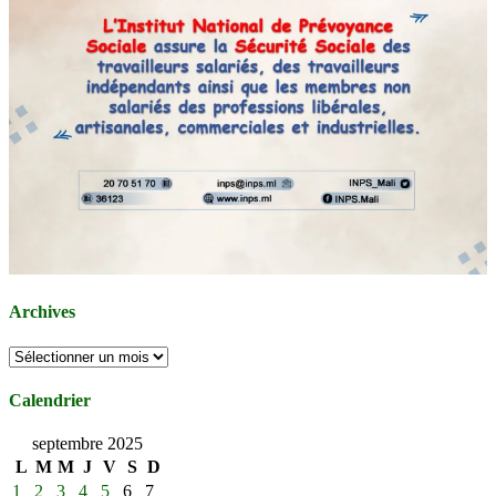
Archives
Archives
Calendrier
septembre 2025
L
M
M
J
V
S
D
1
2
3
4
5
6
7