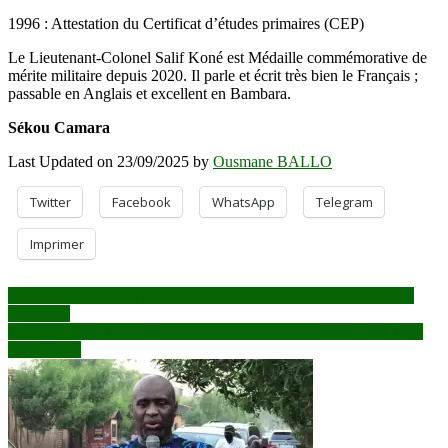
1996 : Attestation du Certificat d’études primaires (CEP)
Le Lieutenant-Colonel Salif Koné est Médaille commémorative de
mérite militaire depuis 2020. Il parle et écrit très bien le Français ;
passable en Anglais et excellent en Bambara.
Sékou Camara
Last Updated on 23/09/2025 by
Ousmane BALLO
Twitter
Facebook
WhatsApp
Telegram
Imprimer
Navigation
Apres 65 ans d’indépendance du Mali : Un Mali Den Kura est-il
possible ?
de
Douanes maliennes : Une saisie pour arroser la médaille de l’Insp.
l’article
Gal Konaté