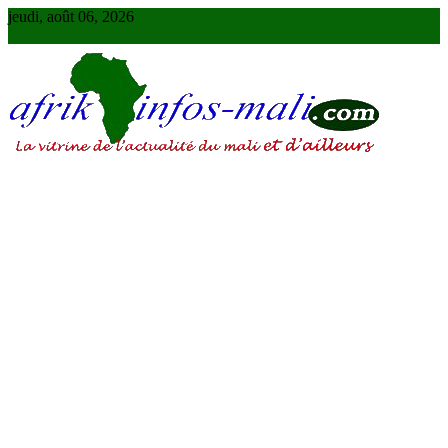
Skip
jeudi, août 06, 2026
to
content
AFRIKINFOS MALI
La vitrine de l'actualité du Mali et d'ailleurs