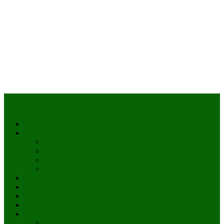
Accueil
Actualités
à la une
Au Mali
En afrique
Internationnal
Brèves
économie
Politique
Santé
Société
éducation