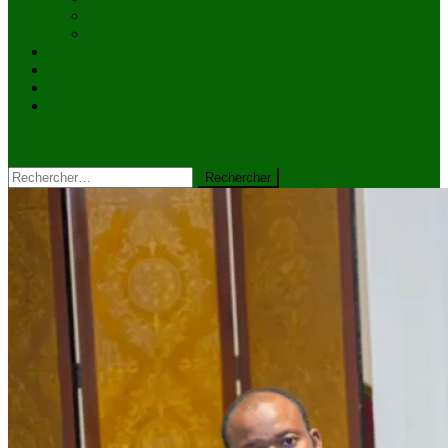
Culture
Faits divers
Sports
VIDÉOS
Kiosque à journaux
CONTACT
site mode button
Rechercher :