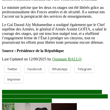
Le ministre précise que les deux ex-otages ont été libérés grâce au
professionnalisme des Forces armées et de sécurité. Il a surtout mis
l’accent sur la perspicacité des services de renseignements.
Le Gal Daoud Aly Mohamedine a souligné également que le Chef
suprême des Armées, le général d’Armée Assimi GOÏTA, a salué le
courage des otages, qui ont tenu bon malgré tout, et a réaffirmé
l’engagement ferme de l’État à protéger ses citoyens, tout en
poursuivant les efforts pour libérer toute personne encore détenue.
Source : Présidence de la République
Last Updated on 12/09/2025 by
Ousmane BALLO
Twitter
Facebook
WhatsApp
Telegram
Imprimer
Navigation
Sénégal-Mauritanie: patrouille fluviale contre la menace jihadiste
Mali : Les proches d’El Bachir Thiam renouvellent leur appelle suite
de
à l’accouchement de son épouse
l’article