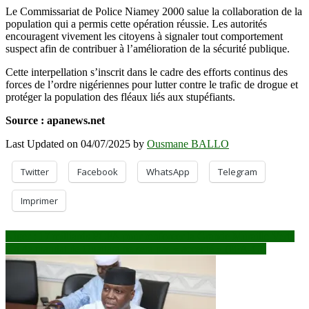
Le Commissariat de Police Niamey 2000 salue la collaboration de la
population qui a permis cette opération réussie. Les autorités
encouragent vivement les citoyens à signaler tout comportement
suspect afin de contribuer à l’amélioration de la sécurité publique.
Cette interpellation s’inscrit dans le cadre des efforts continus des
forces de l’ordre nigériennes pour lutter contre le trafic de drogue et
protéger la population des fléaux liés aux stupéfiants.
Source : apanews.net
Last Updated on 04/07/2025 by
Ousmane BALLO
Twitter
Facebook
WhatsApp
Telegram
Imprimer
Navigation
Niger : 17 milliards FCFA pour renforcer la Grande Muraille Verte
Un 4e mandat de Ouattara ne sera pas « accepté » (PPA-CI)
de
l’article