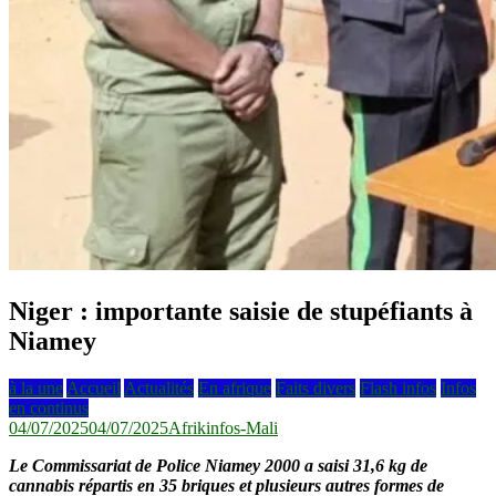
Niger : importante saisie de stupéfiants à
Niamey
à la une
Accueil
Actualités
En afrique
Faits divers
Flash infos
Infos
en continus
04/07/2025
04/07/2025
Afrikinfos-Mali
Le Commissariat de Police Niamey 2000 a saisi 31,6 kg de
cannabis répartis en 35 briques et plusieurs autres formes de