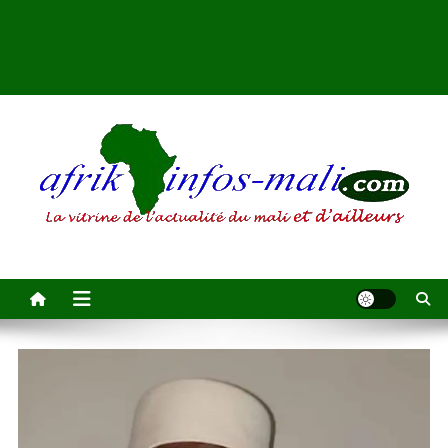
AFRIKINFOS MALI
La vitrine de l'actualité du Mali et d'ailleurs