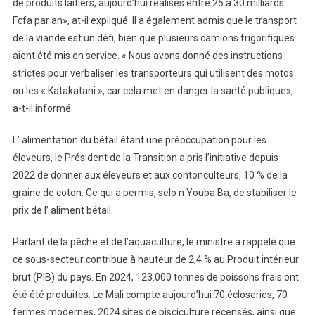
de produits laitiers, aujourd’hui réalisés entre 25 à 30 milliards
Fcfa par an», at-il expliqué. Il a également admis que le transport
de la viande est un défi, bien que plusieurs camions frigorifiques
aient été mis en service. « Nous avons donné des instructions
strictes pour verbaliser les transporteurs qui utilisent des motos
ou les « Katakatani », car cela met en danger la santé publique»,
a-t-il informé.
L’ alimentation du bétail étant une préoccupation pour les
éleveurs, le Président de la Transition a pris l’initiative depuis
2022 de donner aux éleveurs et aux contonculteurs, 10 % de la
graine de coton. Ce qui a permis, selo n Youba Ba, de stabiliser le
prix de l’ aliment bétail.
Parlant de la pêche et de l’aquaculture, le ministre a rappelé que
ce sous-secteur contribue à hauteur de 2,4 % au Produit intérieur
brut (PIB) du pays. En 2024, 123.000 tonnes de poissons frais ont
été été produites. Le Mali compte aujourd’hui 70 écloseries, 70
fermes modernes, 2024 sites de pisciculture recensés, ainsi que