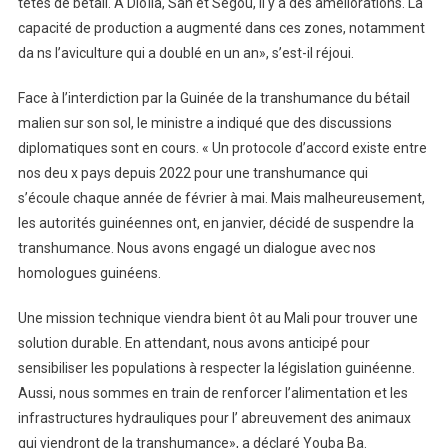
têtes de bétail. À Dioïla, San et Ségou, il y a des améliorations. La
capacité de production a augmenté dans ces zones, notamment
da ns l’aviculture qui a doublé en un an», s’est-il réjoui.
Face à l’interdiction par la Guinée de la transhumance du bétail
malien sur son sol, le ministre a indiqué que des discussions
diplomatiques sont en cours. « Un protocole d’accord existe entre
nos deu x pays depuis 2022 pour une transhumance qui
s’écoule chaque année de février à mai. Mais malheureusement,
les autorités guinéennes ont, en janvier, décidé de suspendre la
transhumance. Nous avons engagé un dialogue avec nos
homologues guinéens.
Une mission technique viendra bient ôt au Mali pour trouver une
solution durable. En attendant, nous avons anticipé pour
sensibiliser les populations à respecter la législation guinéenne.
Aussi, nous sommes en train de renforcer l’alimentation et les
infrastructures hydrauliques pour l’ abreuvement des animaux
qui viendront de la transhumance», a déclaré Youba Ba.