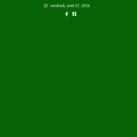
Skip
vendredi, août 07, 2026
to
content