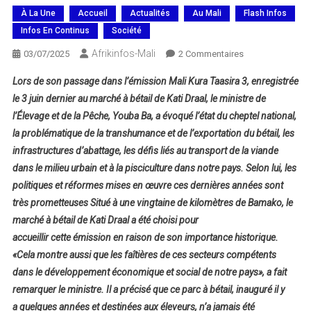
À La Une
Accueil
Actualités
Au Mali
Flash Infos
Infos En Continus
Société
Afrikinfos-Mali
Sur
03/07/2025
2 Commentaires
Le
Lors de son passage dans l’émission Mali Kura Taasira 3, enregistrée
Ministre
le 3 juin dernier au marché à bétail de Kati Draal, le ministre de
Youba
l’Élevage et de la Pêche, Youba Ba, a évoqué l’état du cheptel national,
Ba
la problématique de la transhumance et de l’exportation du bétail, les
Dans
Mali
infrastructures d’abattage, les défis liés au transport de la viande
Kura
dans le milieu urbain et à la pisciculture dans notre pays. Selon lui, les
Taasira
politiques et réformes mises en œuvre ces dernières années sont
3
très prometteuses Situé à une vingtaine de kilomètres de Bamako, le
:
marché à bétail de Kati Draal a été choisi pour
«Nos
accueillir cette émission en raison de son importance historique.
Animaux
«Cela montre aussi que les faîtières de ces secteurs compétents
Se
dans le développement économique et social de notre pays», a fait
Portent
remarquer le ministre. Il a précisé que ce parc à bétail, inauguré il y
Bien…»
a quelques années et destinées aux éleveurs, n’a jamais été