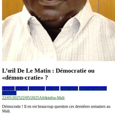
L’œil De Le Matin : Démocratie ou
«démon-cratie» ?
à la une
Accueil
Actualités
Au Mali
Flash infos
Infos en continus
Politique
22/05/2025
22/05/2025
Afrikinfos-Mali
Démocratie ! Il en est beaucoup question ces dernières semaines au
Mali.