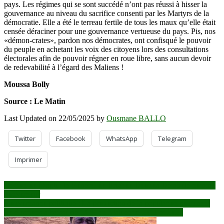
pays. Les régimes qui se sont succédé n’ont pas réussi à hisser la
gouvernance au niveau du sacrifice consenti par les Martyrs de la
démocratie. Elle a été le terreau fertile de tous les maux qu’elle était
censée déraciner pour une gouvernance vertueuse du pays. Pis, nos
«démon-crates», pardon nos démocrates, ont confisqué le pouvoir
du peuple en achetant les voix des citoyens lors des consultations
électorales afin de pouvoir régner en roue libre, sans aucun devoir
de redevabilité à l’égard des Maliens !
Moussa Bolly
Source : Le Matin
Last Updated on 22/05/2025 by
Ousmane BALLO
Twitter
Facebook
WhatsApp
Telegram
Imprimer
Navigation
Région de Mopti : le Général de Brigade Daouda Dembélé nommé
gouverneur
de
Gouvernance politique : La proportion de la population soutenant
l’article
les élections a baissé de 15 % au Mali entre 2011 et 2023