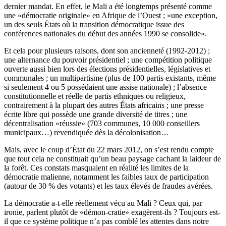
dernier mandat. En effet, le Mali a été longtemps présenté comme
une «démocratie originale» en Afrique de l’Ouest ; «une exception,
un des seuls États où la transition démocratique issue des
conférences nationales du début des années 1990 se consolide».
Et cela pour plusieurs raisons, dont son ancienneté (1992-2012) ;
une alternance du pouvoir présidentiel ; une compétition politique
ouverte aussi bien lors des élections présidentielles, législatives et
communales ; un multipartisme (plus de 100 partis existants, même
si seulement 4 ou 5 possédaient une assise nationale) ; l’absence
constitutionnelle et réelle de partis ethniques ou religieux,
contrairement à la plupart des autres États africains ; une presse
écrite libre qui possède une grande diversité de titres ; une
décentralisation «réussie» (703 communes, 10 000 conseillers
municipaux…) revendiquée dès la décolonisation…
Mais, avec le coup d’État du 22 mars 2012, on s’est rendu compte
que tout cela ne constituait qu’un beau paysage cachant la laideur de
la forêt. Ces constats masquaient en réalité les limites de la
démocratie malienne, notamment les faibles taux de participation
(autour de 30 % des votants) et les taux élevés de fraudes avérées.
La démocratie a-t-elle réellement vécu au Mali ? Ceux qui, par
ironie, parlent plutôt de «démon-cratie» exagèrent-ils ? Toujours est-
il que ce système politique n’a pas comblé les attentes dans notre