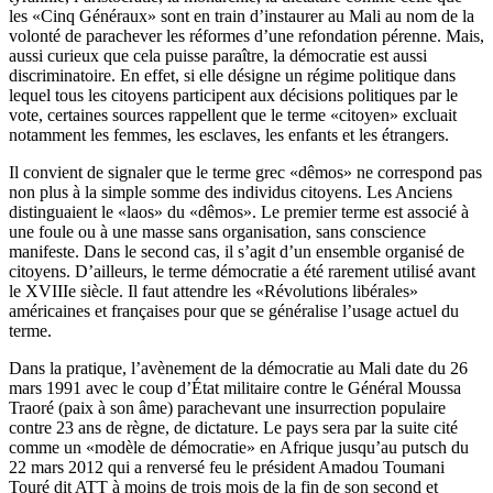
les «Cinq Généraux» sont en train d’instaurer au Mali au nom de la
volonté de parachever les réformes d’une refondation pérenne. Mais,
aussi curieux que cela puisse paraître, la démocratie est aussi
discriminatoire. En effet, si elle désigne un régime politique dans
lequel tous les citoyens participent aux décisions politiques par le
vote, certaines sources rappellent que le terme «citoyen» excluait
notamment les femmes, les esclaves, les enfants et les étrangers.
Il convient de signaler que le terme grec «dêmos» ne correspond pas
non plus à la simple somme des individus citoyens. Les Anciens
distinguaient le «laos» du «dêmos». Le premier terme est associé à
une foule ou à une masse sans organisation, sans conscience
manifeste. Dans le second cas, il s’agit d’un ensemble organisé de
citoyens. D’ailleurs, le terme démocratie a été rarement utilisé avant
le XVIIIe siècle. Il faut attendre les «Révolutions libérales»
américaines et françaises pour que se généralise l’usage actuel du
terme.
Dans la pratique, l’avènement de la démocratie au Mali date du 26
mars 1991 avec le coup d’État militaire contre le Général Moussa
Traoré (paix à son âme) parachevant une insurrection populaire
contre 23 ans de règne, de dictature. Le pays sera par la suite cité
comme un «modèle de démocratie» en Afrique jusqu’au putsch du
22 mars 2012 qui a renversé feu le président Amadou Toumani
Touré dit ATT à moins de trois mois de la fin de son second et