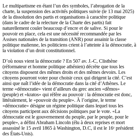
Le multipartisme en étant l’un des symboles, l’abrogation de la
charte, la suspension des activités politiques suivie (le 13 mai 2025)
de la dissolution des partis et organisations à caractère politique
(dans le cadre de la relecture de la Charte des partis) fait
naturellement couler beaucoup d’encre et de salive. Si pour le
pouvoir en place, cela est une nécessité recommandée par les
Assises nationales de la transition (ANR) pour assainir la classe
politique malienne, les politiciens crient à l’atteinte à la démocratie, à
la violation d’un droit constitutionnel.
D’où nous vient la démocratie ? En 507 av. J.-C, Clisthène
(réformateur et homme politique athénien) décrète que tous les
citoyens disposent des mêmes droits et des mêmes devoirs. Les
citoyens pourront voter pour choisir ceux qui dirigent la cité. C’est
ainsi que naît l’idée de la démocratie dans la cité d’Athènes. Le
terme «démocratie» vient d’ailleurs du grec ancien «dêmos»
(peuple) et «kratos» qui réfère au pouvoir : la démocratie est donc,
littéralement, le «pouvoir du peuple». À l’origine, le terme
«démocratie» désigne un régime politique dans lequel tous les
citoyens participent aux décisions politiques par le vote. «La
démocratie est le gouvernement du peuple, par le peuple, pour le
peuple», a défini Abraham Lincoln (élu à deux reprises et mort
assassiné le 15 avril 1865 à Washington, D.C, il est le 16ᵉ président
des États-Unis).