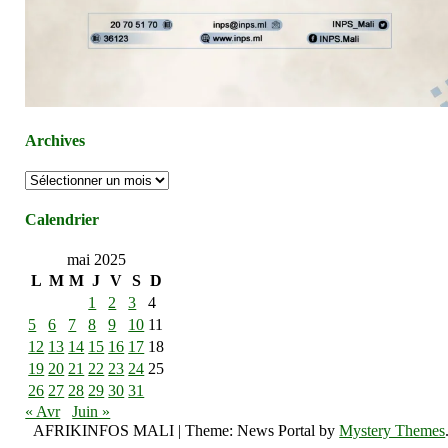
Archives
Archives
Calendrier
mai 2025
L
M
M
J
V
S
D
1
2
3
4
5
6
7
8
9
10
11
12
13
14
15
16
17
18
19
20
21
22
23
24
25
26
27
28
29
30
31
« Avr
Juin »
AFRIKINFOS MALI
|
Theme: News Portal by
Mystery Themes