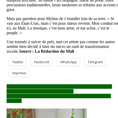
diaspora africaine. Sa bande l’accompagne, fidèle au poste, entre
percussions traditionnelles, beats modernes et refrains aux accents 
griot.
Mais pas question pour Mylmo de s’installer loin de sa terre. « Je
vais aux États-Unis, mais c’est pour mieux revenir. Mon combat es
ici, au Mali. La musique, c’est mon arme, et ma scène, c’est le
peuple. »
Une tournée à suivre de près, tant cet artiste pas comme les autres
semble bien décidé à faire du micro un outil de transformation
sociale.
Source : La Rédaction du Mali
Twitter
Facebook
WhatsApp
Telegram
Imprimer
Navigation
Leadership féminin et prise de parole en public: L’UACDDDD
requinque 96 femmes rurales militantes
de
Loin du Mali, Monsieur le Président, ils ne défendent que leurs
l’article
marmites