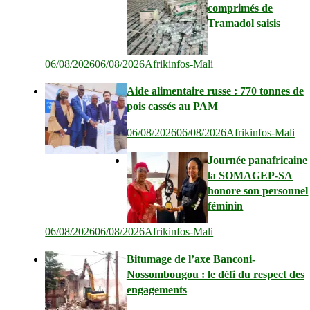
comprimés de
Tramadol saisis
06/08/2026
06/08/2026
Afrikinfos-Mali
Aide alimentaire russe : 770 tonnes de
pois cassés au PAM
06/08/2026
06/08/2026
Afrikinfos-Mali
Journée panafricaine 
la SOMAGEP-SA
honore son personnel
féminin
06/08/2026
06/08/2026
Afrikinfos-Mali
Bitumage de l’axe Banconi-
Nossombougou : le défi du respect des
engagements