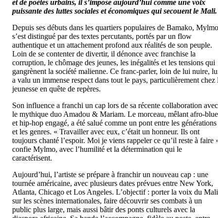
et de poètes urbains, il s’impose aujourd’hui comme une voix
puissante des luttes sociales et économiques qui secouent le Mali.
Depuis ses débuts dans les quartiers populaires de Bamako, Mylm
s’est distingué par des textes percutants, portés par un flow
authentique et un attachement profond aux réalités de son peuple.
Loin de se contenter de divertir, il dénonce avec franchise la
corruption, le chômage des jeunes, les inégalités et les tensions qui
gangrènent la société malienne. Ce franc-parler, loin de lui nuire, lu
a valu un immense respect dans tout le pays, particulièrement chez 
jeunesse en quête de repères.
Son influence a franchi un cap lors de sa récente collaboration ave
le mythique duo Amadou & Mariam. Le morceau, mêlant afro-blue
et hip-hop engagé, a été salué comme un pont entre les générations
et les genres. « Travailler avec eux, c’était un honneur. Ils ont
toujours chanté l’espoir. Moi je viens rappeler ce qu’il reste à faire 
confie Mylmo, avec l’humilité et la détermination qui le
caractérisent.
Aujourd’hui, l’artiste se prépare à franchir un nouveau cap : une
tournée américaine, avec plusieurs dates prévues entre New York,
Atlanta, Chicago et Los Angeles. L’objectif : porter la voix du Mal
sur les scènes internationales, faire découvrir ses combats à un
public plus large, mais aussi bâtir des ponts culturels avec la