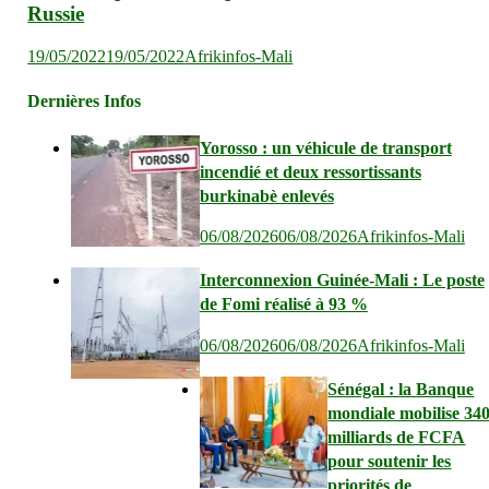
Russie
19/05/2022
19/05/2022
Afrikinfos-Mali
Dernières Infos
Yorosso : un véhicule de transport
incendié et deux ressortissants
burkinabè enlevés
06/08/2026
06/08/2026
Afrikinfos-Mali
Interconnexion Guinée-Mali : Le poste
de Fomi réalisé à 93 %
06/08/2026
06/08/2026
Afrikinfos-Mali
Sénégal : la Banque
mondiale mobilise 34
milliards de FCFA
pour soutenir les
priorités de