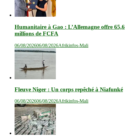
Humanitaire à Gao : L’Allemagne offre 65,6
millions de FCFA
06/08/2026
06/08/2026
Afrikinfos-Mali
Fleuve Niger : Un corps repêché à Niafunké
06/08/2026
06/08/2026
Afrikinfos-Mali