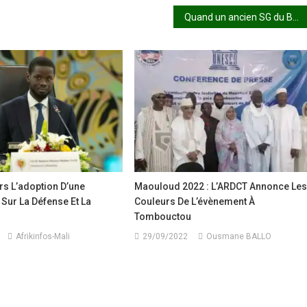
Quand un ancien SG du BVG ravit la vedette au ministre de tutelle
rs L’adoption D’une
Maouloud 2022 : L’ARDCT Annonce Le
 Sur La Défense Et La
Couleurs De L’évènement À
Tombouctou
Afrikinfos-Mali
29/09/2022
Ousmane BALLO