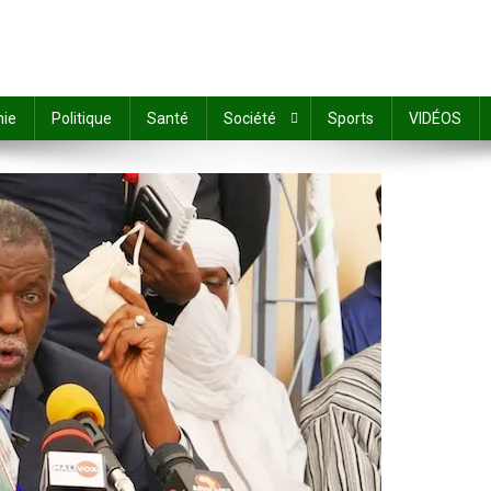
ie
Politique
Santé
Société
Sports
VIDÉOS