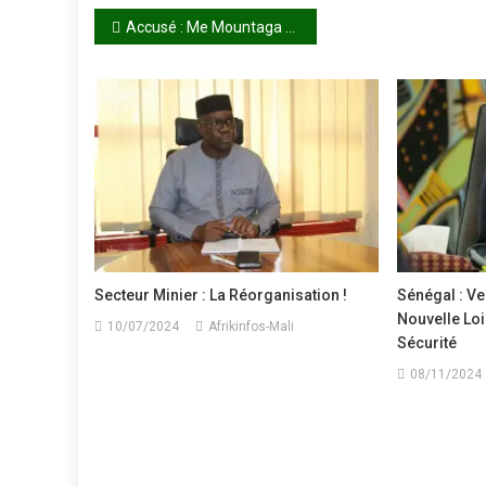
Navigation
Accusé : Me Mountaga Tall dément toute ambition de devenir Premier ministre
de
l’article
Secteur Minier : La Réorganisation !
Sénégal : Ve
Nouvelle Loi
10/07/2024
Afrikinfos-Mali
Sécurité
08/11/2024