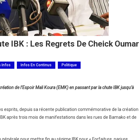
te IBK : Les Regrets De Cheick Oumar
h Infos
Infos En Continus
Politique
 création de l’Espoir Mali Koura (EMK) en passant par la chute IBK jusqu’à
les esprits, depuis sa récente publication commémorative de la création
BK après trois mois de manifestations dans les rues de Bamako et de
ion générale pour mettre fin au régime IBK pour « Forfaiture, parjure,