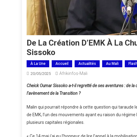
De La Création D’EMK À La Chu
Sissoko
À La Une
Accueil
Actualités
Au Mali
Flas
Afrikinfos-Mali
20/05/2025
Cheick Oumar Sissoko a-t-il regretté de ses aventures : de la
l’avènement de la Transition ?
Malin qui pourrait répondre à cette question qui taraude 
de EMK, l’un des mouvements ayant eu raison du régime I
plusieurs capitales régionales.
« Ce 14 mai j’ai eu l’honneur de lire l’appel à la mobilisat