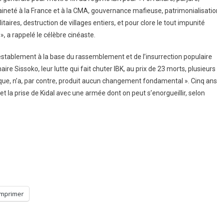
raineté à la France et à la CMA, gouvernance mafieuse, patrimonialisatio
taires, destruction de villages entiers, et pour clore le tout impunité
 », a rappelé le célèbre cinéaste.
testablement à la base du rassemblement et de l’insurrection populaire
re Sissoko, leur lutte qui fait chuter IBK, au prix de 23 morts, plusieurs
ique, n’a, par contre, produit aucun changement fondamental ». Cinq ans
et la prise de Kidal avec une armée dont on peut s’enorgueillir, selon
Imprimer