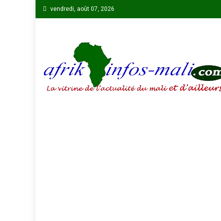
Skip
vendredi, août 07, 2026
to
content
AFRIKINFOS MALI
La vitrine de l'actualité du Mali et d'ailleurs