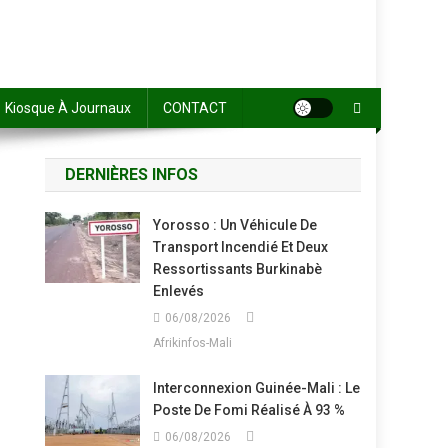
Kiosque À Journaux
CONTACT
DERNIÈRES INFOS
Yorosso : Un Véhicule De
Transport Incendié Et Deux
Ressortissants Burkinabè
Enlevés
06/08/2026
Afrikinfos-Mali
Interconnexion Guinée-Mali : Le
Poste De Fomi Réalisé À 93 %
06/08/2026