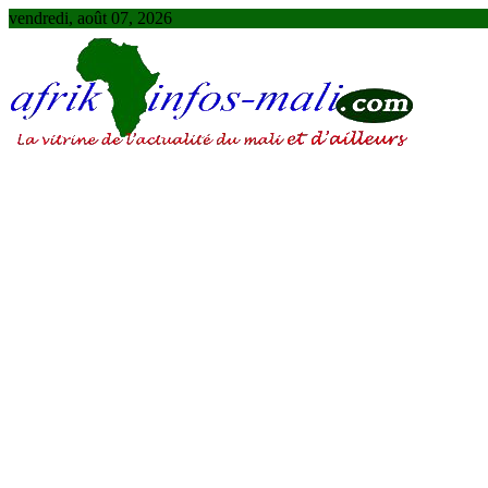
Skip
vendredi, août 07, 2026
to
content
AFRIKINFOS MALI
La vitrine de l'actualité du Mali et d'ailleurs