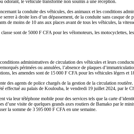
ou odorant, le véhicule transformé non soumis à une réception.
ncernant la conduite des véhicules, des animaux et les conditions adminis
 serrer à droite lors d’un dépassement, de la conduite sans casque de pr
fants de moins de 10 ans aux places avant de tous les véhicules, la vitess
classe sont de 5000 F CFA pour les vélomoteurs, les motocyclettes, les t
conditions administratives de circulation des véhicules et leurs conducte
 remorqués périmées ou annulées, l’absence de plaques d’immatriculation
entions, les amendes sont de 15 000 F CFA pour les véhicules légers et 
te des agents de police chargés de la gestion de la circulation routière. 
été effectué au palais de Koulouba, le vendredi 19 juillet 2024, par le Ch
t via leur téléphone mobile pour des services tels que la carte d’identité,
s d’une visite de quelques grands axes routiers de Bamako par le ministre
caisser la somme de 3 595 000 F CFA en une semaine.