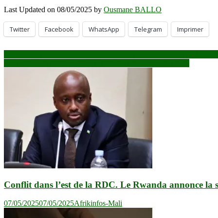
Last Updated on 08/05/2025 by
Ousmane BALLO
Twitter
Facebook
WhatsApp
Telegram
Imprimer
Navigation
Coopération militaire : Bamako a abrité la première session de la co
Les présidents africains saluent l’élection du pape Léon XIV
de
l’article
Conflit dans l’est de la RDC. Le Rwanda annonce la s
07/05/2025
07/05/2025
Afrikinfos-Mali