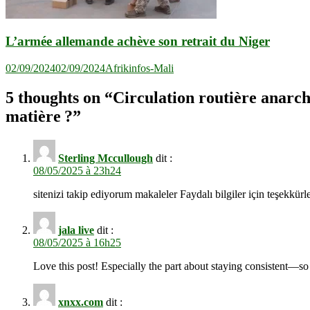
L’armée allemande achève son retrait du Niger
02/09/2024
02/09/2024
Afrikinfos-Mali
5 thoughts on “
Circulation routière anarchi
matière ?
”
Sterling Mccullough
dit :
08/05/2025 à 23h24
sitenizi takip ediyorum makaleler Faydalı bilgiler için teşekkürl
jala live
dit :
08/05/2025 à 16h25
Love this post! Especially the part about staying consistent—so 
xnxx.com
dit :