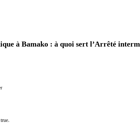
que à Bamako : à quoi sert l’Arrêté intermin
er
true.