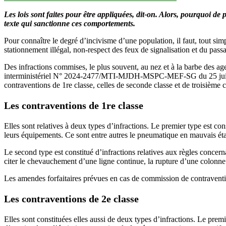
Circulation
Les lois sont faites pour être appliquées, dit-on. Alors, pourquoi de 
routière
texte qui sanctionne ces comportements.
anarchique
à
Pour connaître le degré d’incivisme d’une population, il faut, tout si
Bamako
stationnement illégal, non-respect des feux de signalisation et du passa
:
à
Des infractions commises, le plus souvent, au nez et à la barbe des ag
quoi
interministériel N° 2024-2477/MTI-MJDH-MSPC-MEF-SG du 25 juillet 2024 
sert
contraventions de 1re classe, celles de seconde classe et de troisième c
l’Arrêté
interministériel
Les contraventions de 1re classe
fixant
les
contraventions
Elles sont relatives à deux types d’infractions. Le premier type est cons
en
leurs équipements. Ce sont entre autres le pneumatique en mauvais état,
la
matière ?
Le second type est constitué d’infractions relatives aux règles concern
citer le chevauchement d’une ligne continue, la rupture d’une colonn
Les amendes forfaitaires prévues en cas de commission de contraventi
Les contraventions de 2e classe
Elles sont constituées elles aussi de deux types d’infractions. Le pre