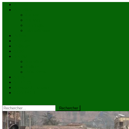
Accueil
Actualités
à la une
Au Mali
En afrique
Internationnal
Brèves
économie
Politique
Santé
Société
éducation
Culture
Faits divers
Sports
VIDÉOS
Kiosque à journaux
CONTACT
site mode button
Rechercher :