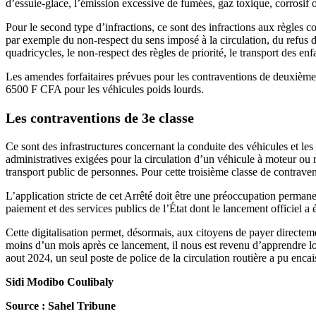
d’essuie-glace, l’émission excessive de fumées, gaz toxique, corrosif 
Pour le second type d’infractions, ce sont des infractions aux règles co
par exemple du non-respect du sens imposé à la circulation, du refus de
quadricycles, le non-respect des règles de priorité, le transport des en
Les amendes forfaitaires prévues pour les contraventions de deuxième 
6500 F CFA pour les véhicules poids lourds.
Les contraventions de 3e classe
Ce sont des infrastructures concernant la conduite des véhicules et les 
administratives exigées pour la circulation d’un véhicule à moteur ou
transport public de personnes. Pour cette troisième classe de contrav
L’application stricte de cet Arrêté doit être une préoccupation permanen
paiement et des services publics de l’État dont le lancement officiel a 
Cette digitalisation permet, désormais, aux citoyens de payer directemen
moins d’un mois après ce lancement, il nous est revenu d’apprendre lor
aout 2024, un seul poste de police de la circulation routière a pu en
Sidi Modibo Coulibaly
Source : Sahel Tribune