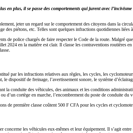
plus en plus, il se passe des comportements qui jurent avec l’incivisme 
mplement, jeter un regard sur le comportement des citoyens dans la circ
ge des piétons, etc. Telles sont quelques infractions quotidiennes liées 
ents de police chargés de faire respecter le Code de la route. Malgré qu
en la matière est clair. Il classe les contraventions routières en troi
lasse.
titué par les infractions relatives aux règles, les cycles, les cyclomoteurs
 le dispositif de freinage, l’avertissement sonore, le système d’éclairag
ant la conduite des véhicules, des animaux et les conditions administrati
e ou d’un cortège en marche, l’encombrement du poste de conduite du vé
ons de première classe coûtent 500 F CFA pour les cycles et cyclomote
mier concerne les véhicules eux-mêmes et leur équipement. Il s’agit entr