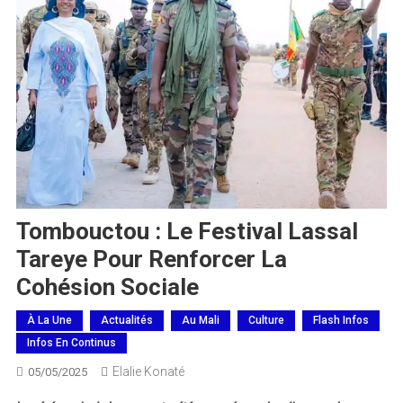
Tombouctou : Le Festival Lassal
Tareye Pour Renforcer La
Cohésion Sociale
À La Une
Actualités
Au Mali
Culture
Flash Infos
Infos En Continus
Elalie Konaté
05/05/2025