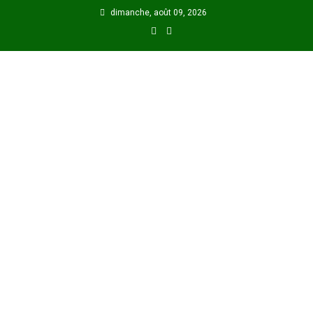
Skip
dimanche, août 09, 2026
to
content