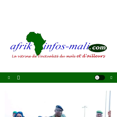
AFRIKINFOS MALI
La vitrine de l'actualité du Mali et d'ailleurs