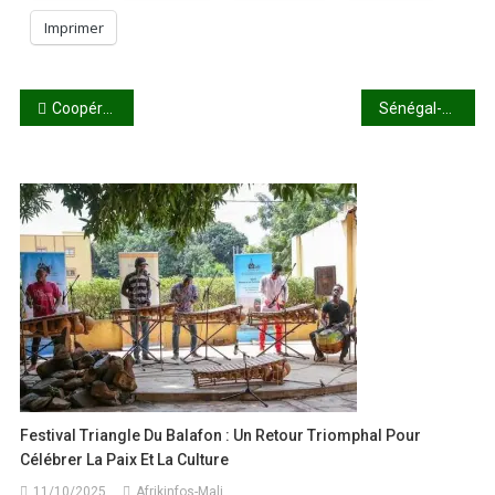
Imprimer
Navigation
Coopération AES-Royaume du Maroc : de solides jalons posés à Rabat
Sénégal-Gabon : une alliance stratégique en plein essor
de
l’article
Festival Triangle Du Balafon : Un Retour Triomphal Pour
Célébrer La Paix Et La Culture
11/10/2025
Afrikinfos-Mali