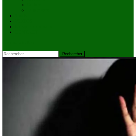
Culture
Faits divers
Sports
VIDÉOS
Kiosque à journaux
CONTACT
site mode button
Rechercher :