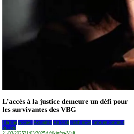
L’accès à la justice demeure un défi pour
les survivantes des VBG
à la une
Accueil
Actualités
Au Mali
Flash infos
Infos en continus
Société
21/03/2025
21/03/2025
Afrikinfos-Mali