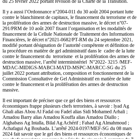
du 25 février 2022 portant révision de la Charte de la Transition.
Il y a aussi l’Ordonnance n°2004-011 du 30 août 2004 portant lutte
contre le blanchiment de capitaux, le financement du terrorisme et de
la prolifération des armes de destruction massive, le décret n°07-
291/PRM de 10 août 2007 fixant l’organisation et les modalités de
financement de la Cellule Nationale de Traitement des Informations
Financières, le décret n°2021-0682/PT-RM du 24 septembre 2021,
modifié portant désignation de l’autorité compétente et définition de
la procédure en matière de gel administratif dans le cadre de la lutte
contre le financement du terrorisme et la prolifération des armes de
destruction massive, l’arrêté interministériel N°2022- 3215 /MEF-
MDAC-MIDIGS-MABCI-MATD-MSPC-MARCC-SG du 25
juillet 2022 portant attribution, composition et fonctionnement de la
Commission Consultative de Gel Administratif en matière de lutte
contre le financement et la prolifération des armes de destruction
massive.
Il est important de préciser que ce gel des biens et ressources
économiques frappe plusieurs chefs terroristes, à savoir : lyad Ag
Ghali alias Abou Al Fadal ou Fadel alias Sidi Mohamed Arhali ;
Amadou Barry alias Amadou Kouffa alias Amadou Diallo ;
Alghabass Ag Intalla, Bilal Ag Achérif ; Fahad Ag Almahmoud ;
Achafagui Ag Bouhada. L’arrêté 2024-0197/MEF-SG du 08 mars
2024 fait savoir que le gel des biens et ressources économiques de