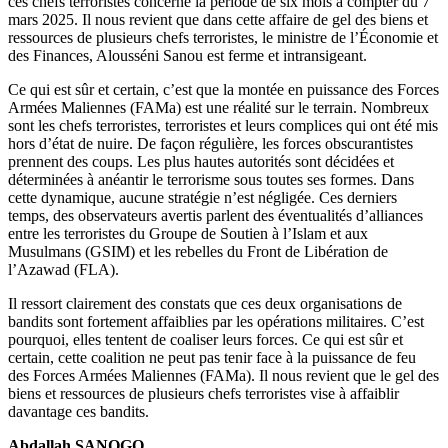
ces chefs terroristes concerne la période de six mois à compter du 7
mars 2025. Il nous revient que dans cette affaire de gel des biens et
ressources de plusieurs chefs terroristes, le ministre de l’Économie et
des Finances, Alousséni Sanou est ferme et intransigeant.
Ce qui est sûr et certain, c’est que la montée en puissance des Forces
Armées Maliennes (FAMa) est une réalité sur le terrain. Nombreux
sont les chefs terroristes, terroristes et leurs complices qui ont été mis
hors d’état de nuire. De façon régulière, les forces obscurantistes
prennent des coups. Les plus hautes autorités sont décidées et
déterminées à anéantir le terrorisme sous toutes ses formes. Dans
cette dynamique, aucune stratégie n’est négligée. Ces derniers
temps, des observateurs avertis parlent des éventualités d’alliances
entre les terroristes du Groupe de Soutien à l’Islam et aux
Musulmans (GSIM) et les rebelles du Front de Libération de
l’Azawad (FLA).
Il ressort clairement des constats que ces deux organisations de
bandits sont fortement affaiblies par les opérations militaires. C’est
pourquoi, elles tentent de coaliser leurs forces. Ce qui est sûr et
certain, cette coalition ne peut pas tenir face à la puissance de feu
des Forces Armées Maliennes (FAMa). Il nous revient que le gel des
biens et ressources de plusieurs chefs terroristes vise à affaiblir
davantage ces bandits.
Abdallah SANOGO