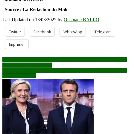
Source : La Rédaction du Mali
Last Updated on 13/03/2025 by
Ousmane BALLO
Twitter
Facebook
WhatsApp
Telegram
Imprimer
Navigation
L’INPS quitte la location : pour économiser 1 Milliard 73 Millions
70 Mille 588 FCFA par an
de
Service rendu à la nation pour la santé des populations : 20 grands
l’article
serviteurs décorés