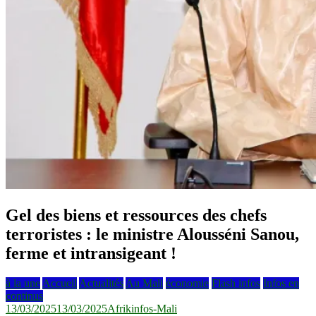
Gel des biens et ressources des chefs
terroristes : le ministre Alousséni Sanou,
ferme et intransigeant !
à la une
Accueil
Actualités
Au Mali
économie
Flash infos
Infos en
continus
13/03/2025
13/03/2025
Afrikinfos-Mali