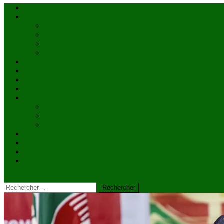
Accueil
Actualités
à la une
Au Mali
En afrique
Internationnal
Brèves
économie
Politique
Santé
Société
éducation
Culture
Faits divers
Sports
VIDÉOS
Kiosque à journaux
CONTACT
site mode button
Rechercher :