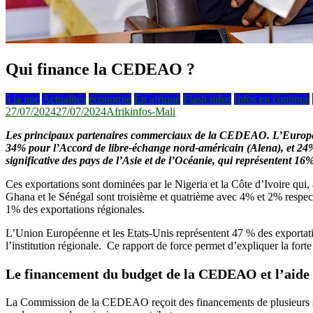
Qui finance la CEDEAO ?
à la une
Actualités
économie
En afrique
Flash infos
Infos en continus
27/07/2024
27/07/2024
Afrikinfos-Mali
Les principaux partenaires commerciaux de la CEDEAO. L’Europe 
34% pour l’Accord de libre-échange nord-américain (Alena), et 24
significative des pays de l’Asie et de l’Océanie, qui représentent 1
Ces exportations sont dominées par le Nigeria et la Côte d’Ivoire qui,
Ghana et le Sénégal sont troisième et quatrième avec 4% et 2% respec
1% des exportations régionales.
L’Union Européenne et les Etats-Unis représentent 47 % des exportat
l’institution régionale. Ce rapport de force permet d’expliquer la f
Le financement du budget de la CEDEAO et l’aide
La Commission de la CEDEAO reçoit des financements de plusieurs sour