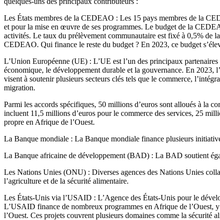
quelques-uns des principaux contributeurs :
Les États membres de la CEDEAO : Les 15 pays membres de la CEDEAO
et pour la mise en œuvre de ses programmes. Le budget de la CEDEAO es
activités. Le taux du prélèvement communautaire est fixé à 0,5% de 
CEDEAO. Qui finance le reste du budget ? En 2023, ce budget s’élevai
L’Union Européenne (UE) : L’UE est l’un des principaux partenaires f
économique, le développement durable et la gouvernance. En 2023, l
visent à soutenir plusieurs secteurs clés tels que le commerce, l’intégr
migration.
Parmi les accords spécifiques, 50 millions d’euros sont alloués à la co
incluent 11,5 millions d’euros pour le commerce des services, 25 milli
propre en Afrique de l’Ouest.
La Banque mondiale : La Banque mondiale finance plusieurs initiative
La Banque africaine de développement (BAD) : La BAD soutient égale
Les Nations Unies (ONU) : Diverses agences des Nations Unies collab
l’agriculture et de la sécurité alimentaire.
Les États-Unis via l’USAID : L’Agence des États-Unis pour le développ
L’USAID finance de nombreux programmes en Afrique de l’Ouest, y c
l’Ouest. Ces projets couvrent plusieurs domaines comme la sécurité 