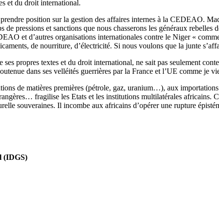
et du droit international.
va prendre position sur la gestion des affaires internes à la CEDEAO.
de pressions et sanctions que nous chasserons les généraux rebelles de
 et d’autres organisations internationales contre le Niger « commence
aments, de nourriture, d’électricité. Si nous voulons que la junte s’affa
e ses propres textes et du droit international, ne sait pas seulement co
utenue dans ses velléités guerrières par la France et l’UE comme je v
ons de matières premières (pétrole, gaz, uranium…), aux importations de
ngères… fragilise les Etats et les institutions multilatérales africains. 
lturelle souveraines. Il incombe aux africains d’opérer une rupture épis
el (IDGS)