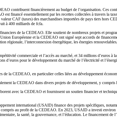
 contribuent financièrement au budget de l’organisation. Ces contrib
t financé essentiellement par les recettes collectées à travers la tax
la valeur CAF (taxes) des marchandises importées de pays tiers hors CE
t à 400 milliards de fcfa.
inanciers de la CEDEAO. Elle soutient de nombreux projets et programme
’Union Européenne et la CEDEAO ont signé sept accords de financement
ation régionale, l’interconnexion énergétique, les énergies renouvelables,
mpétitivité commerciale et l’accès au marché, et 34 millions d’euros à la
ons d’euros pour le développement du marché de l’électricité et l’énergi
s de la CEDEAO, en particulier celles liées au développement économiqu
ment la CEDEAO dans divers projets de développement, y compris les 
orent avec la CEDEAO et fournissent un soutien financier et technique
ement international (USAID) finance des projets spécifiques, notamment 
ompris au profit de la CEDEAO. En 2023, USAID a investi environ 135 
alimentaire, la santé, la gouvernance, et l’éducation. Le financement