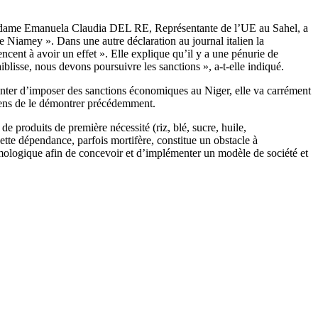
 Madame Emanuela Claudia DEL RE, Représentante de l’UE au Sahel, a
 Niamey ». Dans une autre déclaration au journal italien la
nt à avoir un effet ». Elle explique qu’il y a une pénurie de
iblisse, nous devons poursuivre les sanctions », a-t-elle indiqué.
ntenter d’imposer des sanctions économiques au Niger, elle va carrément
iens de le démontrer précédemment.
 produits de première nécessité (riz, blé, sucre, huile,
Cette dépendance, parfois mortifère, constitue un obstacle à
témologique afin de concevoir et d’implémenter un modèle de société et