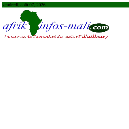
Skip
vendredi, août 07, 2026
to
content
AFRIKINFOS MALI
La vitrine de l'actualité du Mali et d'ailleurs