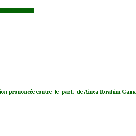
r les avoirs russes
lution prononcée contre le parti de Ainea Ibrahim Ca