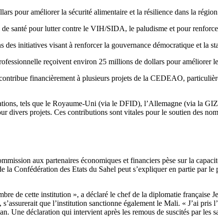
rs pour améliorer la sécurité alimentaire et la résilience dans la région 
de santé pour lutter contre le VIH/SIDA, le paludisme et pour renforcer
 des initiatives visant à renforcer la gouvernance démocratique et la sta
essionnelle reçoivent environ 25 millions de dollars pour améliorer les
tribue financièrement à plusieurs projets de la CEDEAO, particulière
isations, tels que le Royaume-Uni (via le DFID), l’Allemagne (via la GI
ur divers projets. Ces contributions sont vitales pour le soutien des n
ssion aux partenaires économiques et financiers pèse sur la capacité 
e la Confédération des Etats du Sahel peut s’expliquer en partie par le po
 cette institution », a déclaré le chef de la diplomatie française Je
s’assurerait que l’institution sanctionne également le Mali. « J’ai pris
Drian. Une déclaration qui intervient après les remous de suscités par le