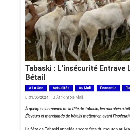
Tabaski : L’insécurité Entrav
Bétail
À La Une
Actualités
Au Mali
Économie
Fl
Afrikinfos-Mali
31/05/2024
À quelques semaines de la fête de Tabaski, les marchés à b
Éleveurs et marchands de bétails mettent en avant l’insécurit
La fête de Tabaski appelée encore fête du mouton au Mal