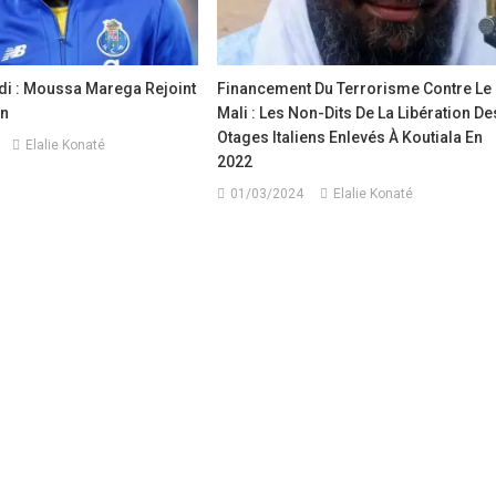
di : Moussa Marega Rejoint
Financement Du Terrorisme Contre Le
on
Mali : Les Non-Dits De La Libération De
Otages Italiens Enlevés À Koutiala En
Elalie Konaté
2022
01/03/2024
Elalie Konaté