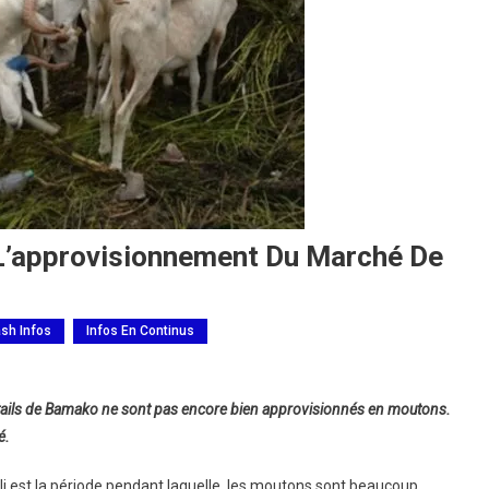
e L’approvisionnement Du Marché De
ash Infos
Infos En Continus
étails de Bamako ne sont pas encore bien approvisionnés en moutons.
é.
i est la période pendant laquelle, les moutons sont beaucoup