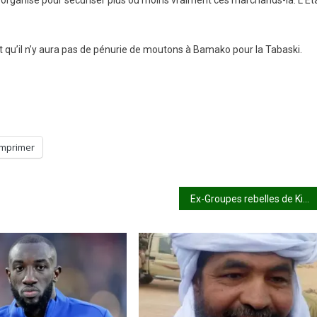
 s’organise pour sécuriser plus ou moins vraiment ces marchands-là. L’Ét
ent qu’il n’y aura pas de pénurie de moutons à Bamako pour la Tabaski.
Imprimer
Ex-Groupes rebelles de Kidal : Attention, Ça Bourdonne! !