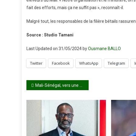
éleveurs du Mali. « Notre organisation et le ministère, on
fait des efforts, mais ça ne suffit pas », reconnaît-il.
Malgré tout, les responsables de la filière bétails rassur
Source : Studio Tamani
Last Updated on 31/05/2024 by
Ousmane BALLO
Twitter
Facebook
WhatsApp
Telegram
Navigation
Mali-Sénégal, vers une coopération renforcée
de
l’article