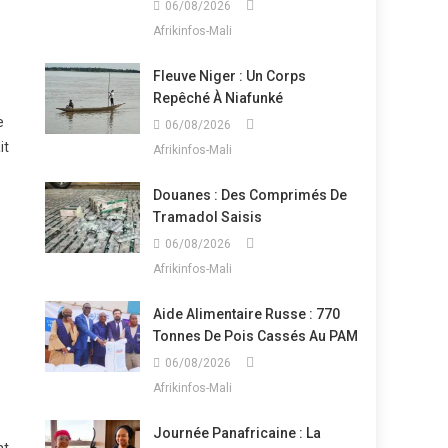
06/08/2026
Afrikinfos-Mali
Fleuve Niger : Un Corps
Repêché À Niafunké
e
06/08/2026
it
Afrikinfos-Mali
Douanes : Des Comprimés De
Tramadol Saisis
06/08/2026
Afrikinfos-Mali
Aide Alimentaire Russe : 770
Tonnes De Pois Cassés Au PAM
06/08/2026
Afrikinfos-Mali
s
Journée Panafricaine : La