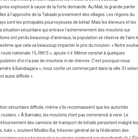
aprins explosent à cause de la forte demande. Au Mali, la grande partie
s à l’approche de la Tabaski proviennent des villages. Les régions du
ays sont les principales pourvoyeuses de bétail. Mais les éleveurs et les
 la situation sécuritaire qui entrave l’acheminement des moutons sur
ions ont perdu beaucoup d’animaux, la population se réserve de faire l
Il estime que cela va beaucoup impacter le prix du mouton. « Notre souha
la route nationale 15, RN15 », ajoute-t-il. Même constat à quelques
opulation d’ici n’a pas de moutons ni de chèvres. C’est pourquoi nous
vendre à Bandiagara », nous confie un commerçant dans la ville. Et selon
t aussi difficile ».
ation sécuritaire difficile, même s’ils reconnaissent que les autorités
s routiers. « À Bamako, les moutons n’ont pas commencé à venir. Le
 détournement des camions de transport de bétails persistent malgré le
s, tués », soutient Modibo Ba, trésorier général de la fédération des