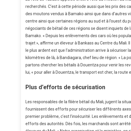
recherchés. C’est à cette période aussi que les prix des c
des moutons vendus à Bamako ainsi que dans d’autres ville
centre ainsi que certaines régions au sud et à l’ouest du p
négociants de bétail de ces régions se disent inquiets de
Bamako. « Depuis les enlèvements des cars où les populat
trajet », affirme un éleveur à Bankass au Centre du Mali. 
le plus ardent est que l’administration arrive à sécuriser 
kilomètres de là, à Bandiagara, chef lieu de région. « La p
partons chercher les bétails à Douentza pour venir les re
lui, « pour aller à Douentza, le transport est cher, la route es
Plus d’efforts de sécurisation
Les responsables de la filière bétail du Mali, jugent la situ
fournissent des efforts pour sécuriser les différents axe
premier problème, c’est l’insécurité. Les enlèvements et
efforts des autorités. Dès fois, les marchands sont arrêté