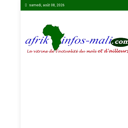
Skip
samedi, août 08, 2026
to
content
AFRIKINFOS MALI
La vitrine de l'actualité du Mali et d'ailleurs