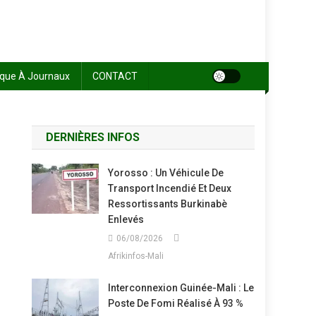
sque À Journaux
CONTACT
DERNIÈRES INFOS
Yorosso : Un Véhicule De
Transport Incendié Et Deux
Ressortissants Burkinabè
Enlevés
06/08/2026
Afrikinfos-Mali
Interconnexion Guinée-Mali : Le
Poste De Fomi Réalisé À 93 %