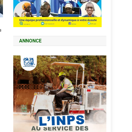
s
ANNONCE