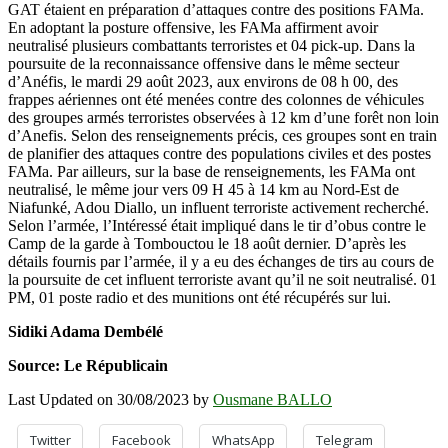
GAT étaient en préparation d’attaques contre des positions FAMa.
En adoptant la posture offensive, les FAMa affirment avoir
neutralisé plusieurs combattants terroristes et 04 pick-up. Dans la
poursuite de la reconnaissance offensive dans le même secteur
d’Anéfis, le mardi 29 août 2023, aux environs de 08 h 00, des
frappes aériennes ont été menées contre des colonnes de véhicules
des groupes armés terroristes observées à 12 km d’une forêt non loin
d’Anefis. Selon des renseignements précis, ces groupes sont en train
de planifier des attaques contre des populations civiles et des postes
FAMa. Par ailleurs, sur la base de renseignements, les FAMa ont
neutralisé, le même jour vers 09 H 45 à 14 km au Nord-Est de
Niafunké, Adou Diallo, un influent terroriste activement recherché.
Selon l’armée, l’Intéressé était impliqué dans le tir d’obus contre le
Camp de la garde à Tombouctou le 18 août dernier. D’après les
détails fournis par l’armée, il y a eu des échanges de tirs au cours de
la poursuite de cet influent terroriste avant qu’il ne soit neutralisé. 01
PM, 01 poste radio et des munitions ont été récupérés sur lui.
Sidiki Adama Dembélé
Source: Le Républicain
Last Updated on 30/08/2023 by
Ousmane BALLO
Twitter
Facebook
WhatsApp
Telegram