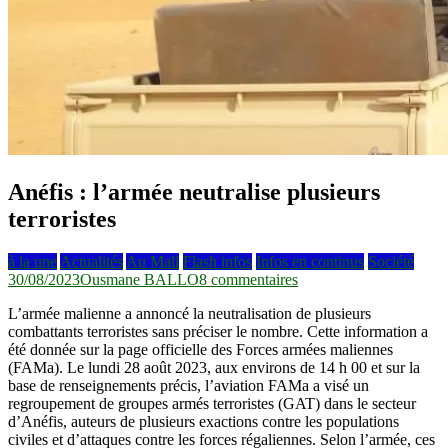
Anéfis : l’armée neutralise plusieurs
terroristes
à la une
Actualités
Au Mali
Flash infos
Infos en continus
Société
sur
30/08/2023
Ousmane BALLO
8 commentaires
Anéfis
L’armée malienne a annoncé la neutralisation de plusieurs
:
combattants terroristes sans préciser le nombre. Cette information a
l’armée
été donnée sur la page officielle des Forces armées maliennes
neutralise
(FAMa). Le lundi 28 août 2023, aux environs de 14 h 00 et sur la
plusieurs
base de renseignements précis, l’aviation FAMa a visé un
terroristes
regroupement de groupes armés terroristes (GAT) dans le secteur
d’Anéfis, auteurs de plusieurs exactions contre les populations
civiles et d’attaques contre les forces régaliennes. Selon l’armée, ces