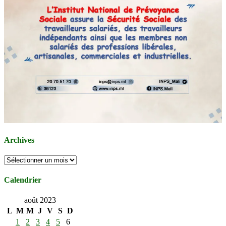
Archives
Archives
Calendrier
août 2023
L
M
M
J
V
S
D
1
2
3
4
5
6