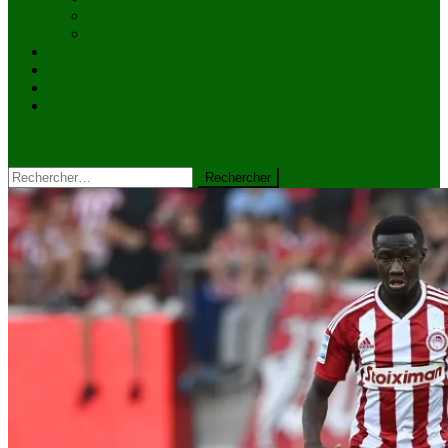
Culture
Faits divers
Sports
VIDÉOS
Kiosque à journaux
CONTACT
site mode button
Rechercher :