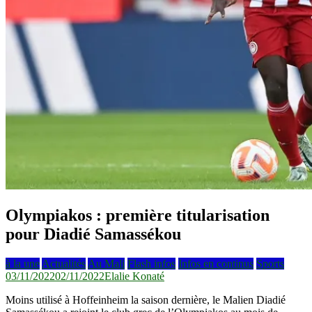
Olympiakos : première titularisation
pour Diadié Samassékou
à la une
Actualités
Au Mali
Flash infos
Infos en continus
Sports
03/11/2022
02/11/2022
Elalie Konaté
Moins utilisé à Hoffeinheim la saison dernière, le Malien Diadié