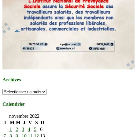
Archives
Archives
Calendrier
novembre 2022
L
M
M
J
V
S
D
1
2
3
4
5
6
7
8
9
10
11
12
13