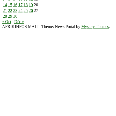
14
15
16
17
18
19
20
21
22
23
24
25
26
27
28
29
30
« Oct
Déc »
AFRIKINFOS MALI
|
Theme: News Portal by
Mystery Themes
.