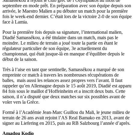
Samassékou a rejoint le club grec de l’Olympiakos au mois de
septembre en mode prêt. En préparation avec son équipe depuis son
arrivée, le Maestro Malien a pu débuter un match pour la première
fois le week-end dernier. C’était lors de la victoire 2-0 de son équipe
face à Lamia.
Pour la première fois depuis sa signature, l’international malien,
Diadié Samassékou, a été titulaire dans un match, mais pas le
moindre. Le milieu de terrain a joué toute la partie en étant le
régulateur particulier de son équipe, 3e actuellement du
championnat, qui était jusque-là en manque d’équilibre depuis le
début de la saison.
Très à l’aise en tant que sentinelle, Samassékou a marqué de son
empreinte ce match à travers les nombreuses récupérations de
balles, mais aussi les relances assez propres vers l’avant. Il faut
rappeler qu’en Allemagne depuis le 15 août 2019, Diadié est apparu
84 fois sous le maillot d’Hoffeinheim et a inscrit deux buts. Cette
saison, il n’a disputé que deux matches sur six possibles avant de
voler vers la Grèce.
Formé à l’Académie Jean-Marc Guillou du Mali, le jeune milieu de
terrain de 26 ans avait rejoint l’AS Real Bamako en 2013, avant de
signer au Liefering en 2015, puis au RB Salzbourg l’année d’après.
Amadou Kodio