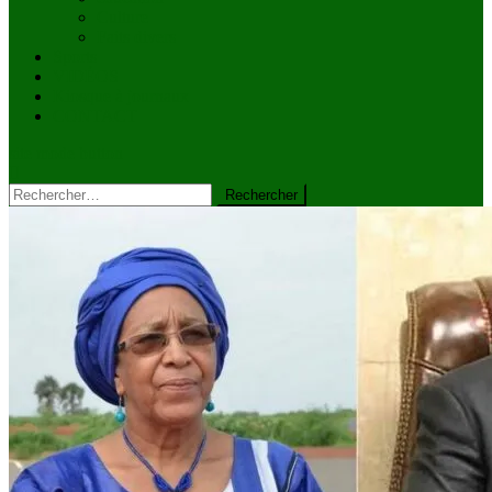
Culture
Faits divers
Sports
VIDÉOS
Kiosque à journaux
CONTACT
site mode button
Rechercher :