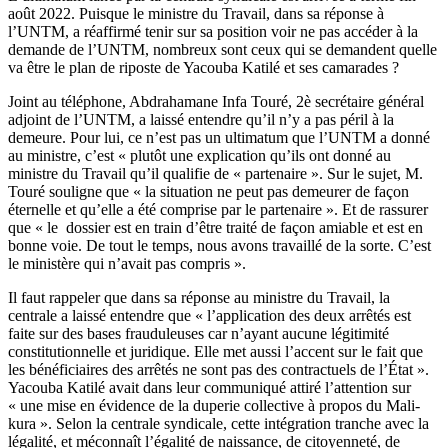
août 2022. Puisque le ministre du Travail, dans sa réponse à
l’UNTM, a réaffirmé tenir sur sa position voir ne pas accéder à la
demande de l’UNTM, nombreux sont ceux qui se demandent quelle
va être le plan de riposte de Yacouba Katilé et ses camarades ?
Joint au téléphone, Abdrahamane Infa Touré, 2è secrétaire général
adjoint de l’UNTM, a laissé entendre qu’il n’y a pas péril à la
demeure. Pour lui, ce n’est pas un ultimatum que l’UNTM a donné
au ministre, c’est « plutôt une explication qu’ils ont donné au
ministre du Travail qu’il qualifie de « partenaire ». Sur le sujet, M.
Touré souligne que « la situation ne peut pas demeurer de façon
éternelle et qu’elle a été comprise par le partenaire ». Et de rassurer
que « le dossier est en train d’être traité de façon amiable et est en
bonne voie. De tout le temps, nous avons travaillé de la sorte. C’est
le ministère qui n’avait pas compris ».
Il faut rappeler que dans sa réponse au ministre du Travail, la
centrale a laissé entendre que « l’application des deux arrêtés est
faite sur des bases frauduleuses car n’ayant aucune légitimité
constitutionnelle et juridique. Elle met aussi l’accent sur le fait que
les bénéficiaires des arrêtés ne sont pas des contractuels de l’État ».
Yacouba Katilé avait dans leur communiqué attiré l’attention sur
« une mise en évidence de la duperie collective à propos du Mali-
kura ». Selon la centrale syndicale, cette intégration tranche avec la
légalité, et méconnaît l’égalité de naissance, de citoyenneté, de