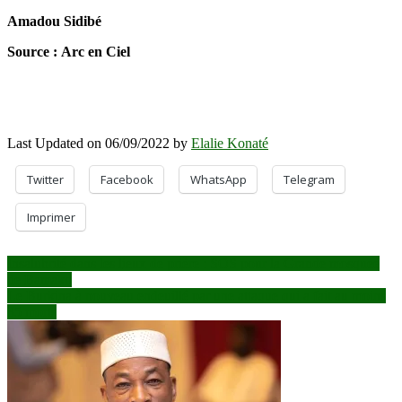
Amadou Sidibé
Source : Arc en Ciel
Last Updated on 06/09/2022 by
Elalie Konaté
Twitter
Facebook
WhatsApp
Telegram
Imprimer
Navigation
Insalubrité dans les lieux de prière : SOS pour la Grande mosquée
de Bamako
de
Le Burkina à nouveau endeuillé par une attaque qui a fait au moins
l’article
35 morts