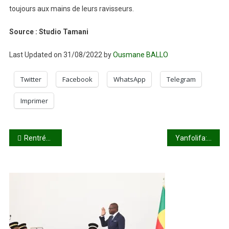
toujours aux mains de leurs ravisseurs.
Source : Studio Tamani
Last Updated on 31/08/2022 by
Ousmane BALLO
Twitter
Facebook
WhatsApp
Telegram
Imprimer
Navigation
Rentrée scolaire : la date du 16 septembre jugée « trop juste » par certains parents d’élèves
Yanfolifa: l’effondrement d’une maison à Karatou fait 5 morts
de
l’article