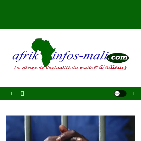
AFRIKINFOS MALI
La vitrine de l'actualité du Mali et d'ailleurs