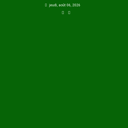
Skip
jeudi, août 06, 2026
to
content