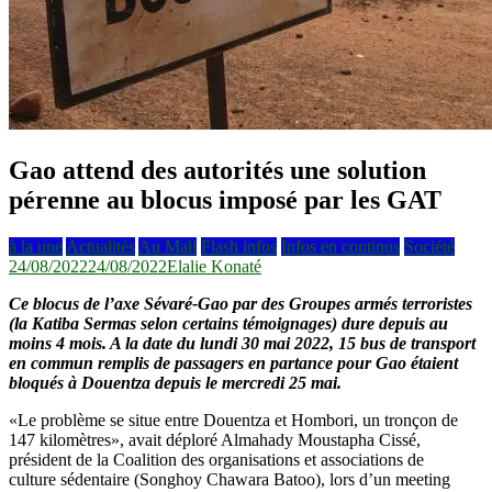
Gao attend des autorités une solution
pérenne au blocus imposé par les GAT
à la une
Actualités
Au Mali
Flash infos
Infos en continus
Société
24/08/2022
24/08/2022
Elalie Konaté
Ce blocus de l’axe Sévaré-Gao par des Groupes armés terroristes
(la Katiba Sermas selon certains témoignages) dure depuis au
moins 4 mois. A la date du lundi 30 mai 2022, 15 bus de transport
en commun remplis de passagers en partance pour Gao étaient
bloqués à Douentza depuis le mercredi 25 mai.
«Le problème se situe entre Douentza et Hombori, un tronçon de
147 kilomètres», avait déploré Almahady Moustapha Cissé,
président de la Coalition des organisations et associations de
culture sédentaire (Songhoy Chawara Batoo), lors d’un meeting