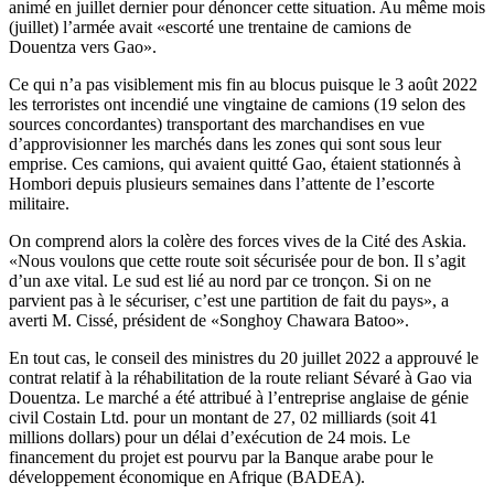
animé en juillet dernier pour dénoncer cette situation. Au même mois
(juillet) l’armée avait «escorté une trentaine de camions de
Douentza vers Gao».
Ce qui n’a pas visiblement mis fin au blocus puisque le 3 août 2022
les terroristes ont incendié une vingtaine de camions (19 selon des
sources concordantes) transportant des marchandises en vue
d’approvisionner les marchés dans les zones qui sont sous leur
emprise. Ces camions, qui avaient quitté Gao, étaient stationnés à
Hombori depuis plusieurs semaines dans l’attente de l’escorte
militaire.
On comprend alors la colère des forces vives de la Cité des Askia.
«Nous voulons que cette route soit sécurisée pour de bon. Il s’agit
d’un axe vital. Le sud est lié au nord par ce tronçon. Si on ne
parvient pas à le sécuriser, c’est une partition de fait du pays», a
averti M. Cissé, président de «Songhoy Chawara Batoo».
En tout cas, le conseil des ministres du 20 juillet 2022 a approuvé le
contrat relatif à la réhabilitation de la route reliant Sévaré à Gao via
Douentza. Le marché a été attribué à l’entreprise anglaise de génie
civil Costain Ltd. pour un montant de 27, 02 milliards (soit 41
millions dollars) pour un délai d’exécution de 24 mois. Le
financement du projet est pourvu par la Banque arabe pour le
développement économique en Afrique (BADEA).