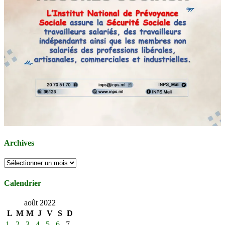
Archives
Archives
Calendrier
août 2022
L
M
M
J
V
S
D
1
2
3
4
5
6
7