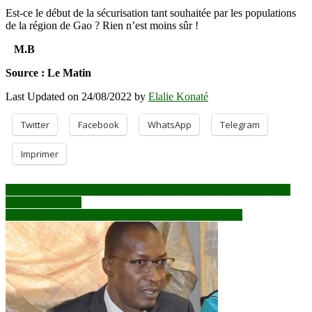
Est-ce le début de la sécurisation tant souhaitée par les populations
de la région de Gao ? Rien n’est moins sûr !
M.B
Source : Le Matin
Last Updated on 24/08/2022 by
Elalie Konaté
Twitter
Facebook
WhatsApp
Telegram
Imprimer
Navigation
Le Grand Bamako : Un ambitieux projet de développement de la
mairie du District
de
Interdiction de la Chicha au Mali : la population réagit
l’article