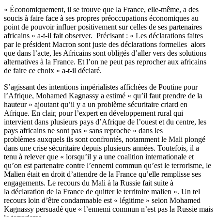
« Économiquement, il se trouve que la France, elle-même, a des
soucis à faire face à ses propres préoccupations économiques au
point de pouvoir influer positivement sur celles de ses partenaires
africains » a-t-il fait observer. Précisant : « Les déclarations faites
par le président Macron sont juste des déclarations formelles alors
que dans l’acte, les Africains sont obligés d’aller vers des solutions
alternatives à la France. Et l’on ne peut pas reprocher aux africains
de faire ce choix » a-t-il déclaré.
S’agissant des intentions impérialistes affichées de Poutine pour
l’Afrique, Mohamed Kagnassy a estimé « qu’il faut prendre de la
hauteur » ajoutant qu’il y a un problème sécuritaire criard en
Afrique. En clair, pour l’expert en développement rural qui
intervient dans plusieurs pays d’Afrique de l’ouest et du centre, les
pays africains ne sont pas « sans reproche » dans les
problèmes auxquels ils sont confrontés, notamment le Mali plongé
dans une crise sécuritaire depuis plusieurs années. Toutefois, il a
tenu à relever que « lorsqu’il y a une coalition internationale et
qu’on est partenaire contre l’ennemi commun qu’est le terrorisme, le
Malien était en droit d’attendre de la France qu’elle remplisse ses
engagements. Le recours du Mali à la Russie fait suite à
la déclaration de la France de quitter le territoire malien ». Un tel
recours loin d’être condamnable est « légitime » selon Mohamed
Kagnassy persuadé que « l’ennemi commun n’est pas la Russie mais