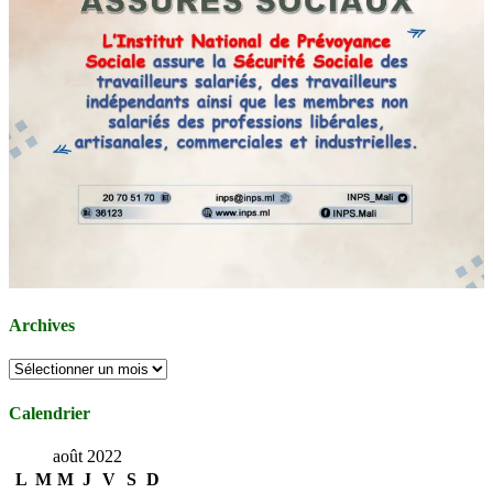
Archives
Archives
Calendrier
août 2022
L
M
M
J
V
S
D