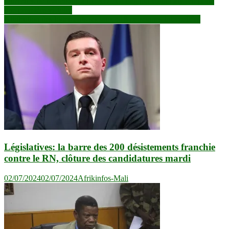
Navigation
Querelles de leadership à l’URD : Gouagnon Coulibaly remporte
une première victoire
de
Attribution des logements sociaux : 18 personnes interpellées
l’article
Législatives: la barre des 200 désistements franchie
contre le RN, clôture des candidatures mardi
02/07/2024
02/07/2024
Afrikinfos-Mali