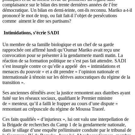
complaisance sur le bilan des trente dernières années de l’ère
démocratique. Un bilan en demi-teinte, ont-ils reconnu. Mariko a-t-il
prononcé le mot de trop, ou fait fait-il l’objet de persécutions
comme aiment le dire ses partisans?
Intimidations, s’écrie SADI
Un membre de sa famille biologique et un chef de sa garde
rapprochée ont affirmé lundi qu’Oumar Mariko avait reçu une
convocation pour se présenter à la gendarmerie mardi matin. La
réaction de sa formation politique ne s’est pas fait attendre. SADI
s’est insurgée contre ce qu’elle a appelé des « intimidations et
menaces du pouvoir » et a dit prendre « l’opinion nationale et
internationale à témoin sur les dérives autocratiques du régime de la
transition ».
Ses anciennes démêlés avec la justice remontent aux diatribes ayant
fuité sur les réseaux sociaux, qualifiant le Premier ministre
de « menteur, qu’il a failli le frapper au cours d’une dispute »
remontant au crépuscule du régime de Moussa Traoré.
Ces faits qualifiés « d’injurieux », lui ont valu une interpellation de
la Brigade de recherches du Camp 1 de la gendarmerie nationale,
dans le sillage d’une enquête préliminaire conduite par le tribunal de