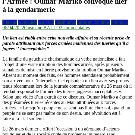
l’Armée : Oumar Mariko convoqué hier
à la gendarmerie
à la une
Actualités
Au Mali
Flash infos
Infos en continus
Politique
sur
06/04/2022
Ousmane BALLO
2 commentaires
Suite
Un lien est établi entre cette nouvelle affaire et sa récente prise de
aux
parole attribuant aux forces armées maliennes des tueries qu’il a
accusations
jugées ‘’ inacceptables’’
de
tueries
La famille du gauchiste charismatique au verbe nationaliste a fait
de
l’objet d’une visite irruption des hommes armés, après plusieurs
l’Armée
semaines de mise en liberté provisoire du trublion Oumar Mariko.
:
Absent au moment des faits, ces hommes attendaient probablement
Oumar
son arrivée pour l’interpeller. Cet épisode a un lien avec ses propos
Mariko
tenus récemment lors de la journée commémorative du 26 mars où il
convoqué
rendait responsable l’armée des tueries jugées« inacceptables ».
hier
Selon une vidéo d’un extrait de ce discours, Oumar Mariko a égrené
à
des présumées tueries récentes au Mali attribuées aux forces
la
armées. « Lorsqu’un peuple ne se sent pas libre chez soi, quand un
gendarmerie
peuple ne se sent pas maître de son destin, une révolution est à
faire », a –t-il soutenu.
Le 26 mars dernier a offert l’occasion à un aéropage d’acteurs
politiques et de la société civile de promener un regard sans