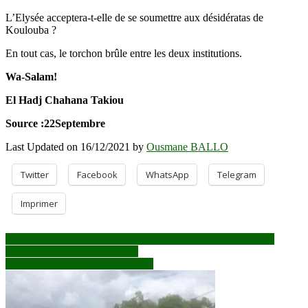
L’Elysée acceptera-t-elle de se soumettre aux désidératas de
Koulouba ?
En tout cas, le torchon brûle entre les deux institutions.
Wa-Salam!
El Hadj Chahana Takiou
Source :22Septembre
Last Updated on 16/12/2021 by
Ousmane BALLO
Twitter
Facebook
WhatsApp
Telegram
Imprimer
Navigation
Vaccination contre la Covid-19 : les pharmaciens des officines
privées appelées à la rescousse
de
ANR: Fin de la phase communale
l’article