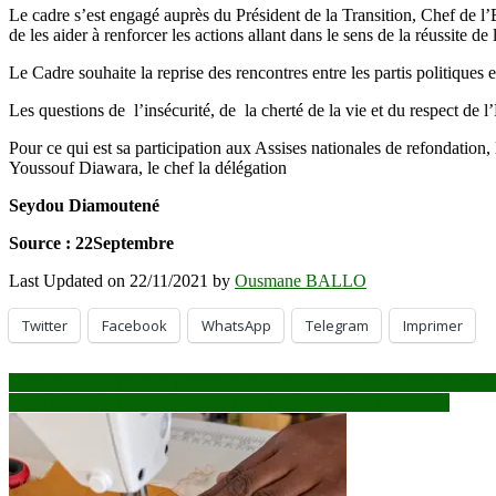
Le cadre s’est engagé auprès du Président de la Transition, Chef de l’Et
de les aider à renforcer les actions allant dans le sens de la réussite de l
Le Cadre souhaite la reprise des rencontres entre les partis politiques e
Les questions de l’insécurité, de la cherté de la vie et du respect de l
Pour ce qui est sa participation aux Assises nationales de refondation, 
Youssouf Diawara, le chef la délégation
Seydou Diamoutené
Source : 22Septembre
Last Updated on 22/11/2021 by
Ousmane BALLO
Twitter
Facebook
WhatsApp
Telegram
Imprimer
Navigation
« Mémoire des travaux publics de ma vie » : cet autre hommage rend
Dans le Sahel, Terroriste ne veut pas forcément dire Terroriste !
de
l’article