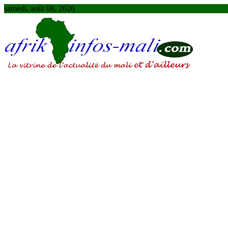
Skip
samedi, août 08, 2026
to
content
AFRIKINFOS MALI
La vitrine de l'actualité du Mali et d'ailleurs