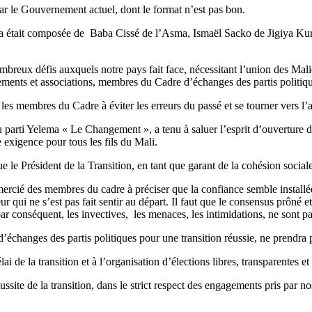
 par le Gouvernement actuel, dont le format n’est pas bon.
ma était composée de Baba Cissé de l’Asma, Ismaël Sacko de Jigiya 
breux défis auxquels notre pays fait face, nécessitant l’union des Maliens
ements et associations, membres du Cadre d’échanges des partis politique
les membres du Cadre à éviter les erreurs du passé et se tourner vers l’a
arti Yelema « Le Changement », a tenu à saluer l’esprit d’ouverture du 
e exigence pour tous les fils du Mali.
e le Président de la Transition, en tant que garant de la cohésion sociale
 des membres du cadre à préciser que la confiance semble installée ent
ur qui ne s’est pas fait sentir au départ. Il faut que le consensus prôné e
par conséquent, les invectives, les menaces, les intimidations, ne sont p
d’échanges des partis politiques pour une transition réussie, ne prendra p
lai de la transition et à l’organisation d’élections libres, transparentes e
site de la transition, dans le strict respect des engagements pris par no