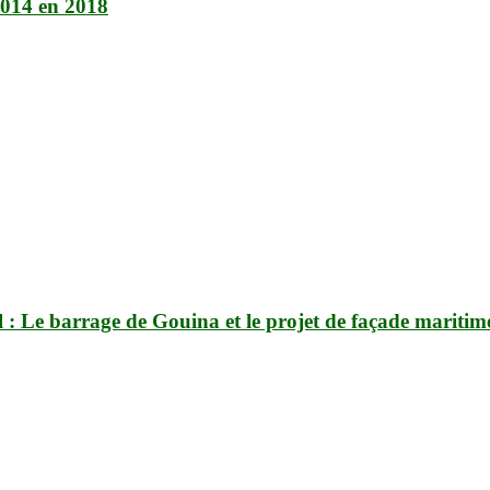
 2014 en 2018
 : Le barrage de Gouina et le projet de façade maritim