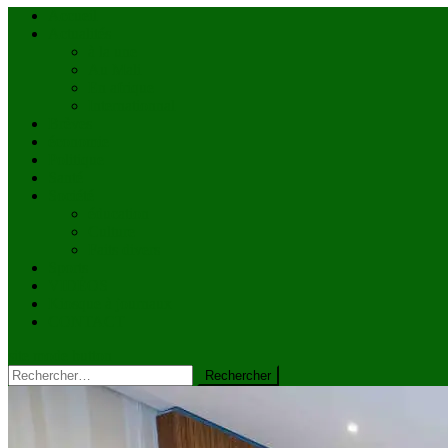
Accueil
Actualités
à la une
Au Mali
En afrique
Internationnal
Brèves
économie
Politique
Santé
Société
éducation
Culture
Faits divers
Sports
VIDÉOS
Kiosque à journaux
CONTACT
site mode button
Rechercher :