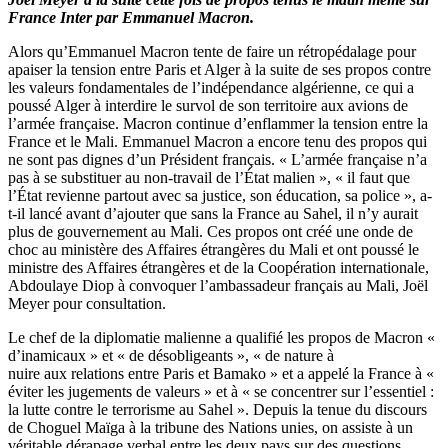
France Inter par Emmanuel Macron.
Alors qu’Emmanuel Macron tente de faire un rétropédalage pour
apaiser la tension entre Paris et Alger à la suite de ses propos contre
les valeurs fondamentales de l’indépendance algérienne, ce qui a
poussé Alger à interdire le survol de son territoire aux avions de
l’armée française. Macron continue d’enflammer la tension entre la
France et le Mali. Emmanuel Macron a encore tenu des propos qui
ne sont pas dignes d’un Président français. « L’armée française n’a
pas à se substituer au non-travail de l’État malien », « il faut que
l’État revienne partout avec sa justice, son éducation, sa police », a-
t-il lancé avant d’ajouter que sans la France au Sahel, il n’y aurait
plus de gouvernement au Mali. Ces propos ont créé une onde de
choc au ministère des Affaires étrangères du Mali et ont poussé le
ministre des Affaires étrangères et de la Coopération internationale,
Abdoulaye Diop à convoquer l’ambassadeur français au Mali, Joël
Meyer pour consultation.
Le chef de la diplomatie malienne a qualifié les propos de Macron «
d’inamicaux » et « de désobligeants », « de nature à
nuire aux relations entre Paris et Bamako » et a appelé la France à «
éviter les jugements de valeurs » et à « se concentrer sur l’essentiel :
la lutte contre le terrorisme au Sahel ». Depuis la tenue du discours
de Choguel Maïga à la tribune des Nations unies, on assiste à un
véritable dérapage verbal entre les deux pays sur des questions