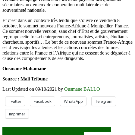
sécuritaires aux enjeux de coopération multilatérale et de
souveraineté nationale.
Et c’est dans un contexte très tendu que s’ouvre ce vendredi 8
octobre, le sommet nouveau France-Afrique à Montpellier, France.
Ce sommet nouvelle version, sans chef d’Etat et de gouvernement
regroupe cette fois-ci entrepreneurs, journalistes, artistes, étudiants
chercheurs, sportifs… Le but de ce nouveau sommet France-Afrique
est d’envisager les attentes et les actions concrètes des futures
relations entre la France et l’Afrique qui ne cessent de se dégrader à
cause des comportements de ses dirigeants.
Ousmane Mahamane
Source : Mali Tribune
Last Updated on 09/10/2021 by
Ousmane BALLO
Twitter
Facebook
WhatsApp
Telegram
Imprimer
Navigation
Audit des équipements militaires : Plus de 100 opérateurs
économiques attendus au Pôle économique