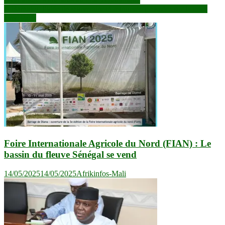
de
A Bamako, l’idée de souveraineté retrouvée prospère sur la crise
l’article
avec Paris
Foire Internationale Agricole du Nord (FIAN) : Le
bassin du fleuve Sénégal se vend
14/05/2025
14/05/2025
Afrikinfos-Mali