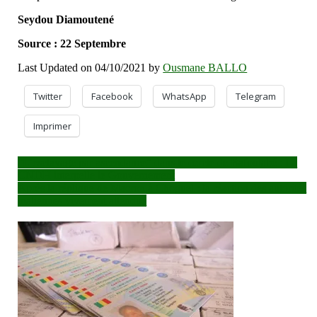
Seydou Diamoutené
Source : 22 Septembre
Last Updated on 04/10/2021 by
Ousmane BALLO
Twitter
Facebook
WhatsApp
Telegram
Imprimer
Navigation
”L’esclavage par ascendance” dans le cercle de Bafoulabé : La
CNDH interpelle le Gouvernement
de
Après la réplique de Macron à Choguel : la réaction des autorités
l’article
maliennes vivement attendue