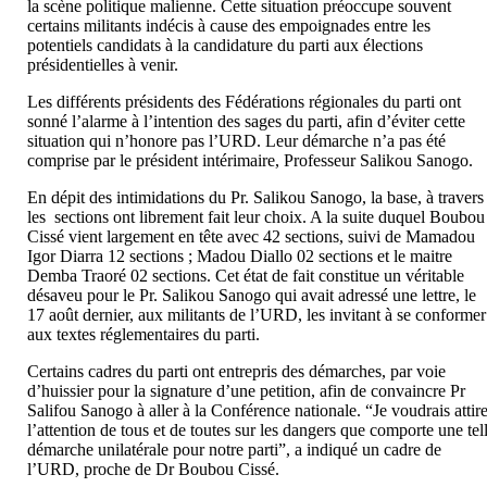
la scène politique malienne. Cette situation préoccupe souvent
certains militants indécis à cause des empoignades entre les
potentiels candidats à la candidature du parti aux élections
présidentielles à venir.
Les différents présidents des Fédérations régionales du parti ont
sonné l’alarme à l’intention des sages du parti, afin d’éviter cette
situation qui n’honore pas l’URD. Leur démarche n’a pas été
comprise par le président intérimaire, Professeur Salikou Sanogo.
En dépit des intimidations du Pr. Salikou Sanogo, la base, à travers
les sections ont librement fait leur choix. A la suite duquel Boubou
Cissé vient largement en tête avec 42 sections, suivi de Mamadou
Igor Diarra 12 sections ; Madou Diallo 02 sections et le maitre
Demba Traoré 02 sections. Cet état de fait constitue un véritable
désaveu pour le Pr. Salikou Sanogo qui avait adressé une lettre, le
17 août dernier, aux militants de l’URD, les invitant à se conformer
aux textes réglementaires du parti.
Certains cadres du parti ont entrepris des démarches, par voie
d’huissier pour la signature d’une petition, afin de convaincre Pr
Salifou Sanogo à aller à la Conférence nationale. “Je voudrais attir
l’attention de tous et de toutes sur les dangers que comporte une tel
démarche unilatérale pour notre parti”, a indiqué un cadre de
l’URD, proche de Dr Boubou Cissé.