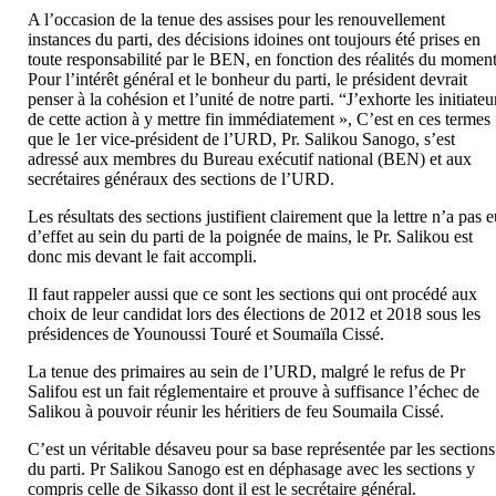
A l’occasion de la tenue des assises pour les renouvellement
instances du parti, des décisions idoines ont toujours été prises en
toute responsabilité par le BEN, en fonction des réalités du moment
Pour l’intérêt général et le bonheur du parti, le président devrait
penser à la cohésion et l’unité de notre parti. “J’exhorte les initiateu
de cette action à y mettre fin immédiatement », C’est en ces termes
que le 1er vice-président de l’URD, Pr. Salikou Sanogo, s’est
adressé aux membres du Bureau exécutif national (BEN) et aux
secrétaires généraux des sections de l’URD.
Les résultats des sections justifient clairement que la lettre n’a pas 
d’effet au sein du parti de la poignée de mains, le Pr. Salikou est
donc mis devant le fait accompli.
Il faut rappeler aussi que ce sont les sections qui ont procédé aux
choix de leur candidat lors des élections de 2012 et 2018 sous les
présidences de Younoussi Touré et Soumaïla Cissé.
La tenue des primaires au sein de l’URD, malgré le refus de Pr
Salifou est un fait réglementaire et prouve à suffisance l’échec de
Salikou à pouvoir réunir les héritiers de feu Soumaila Cissé.
C’est un véritable désaveu pour sa base représentée par les sections
du parti. Pr Salikou Sanogo est en déphasage avec les sections y
compris celle de Sikasso dont il est le secrétaire général.