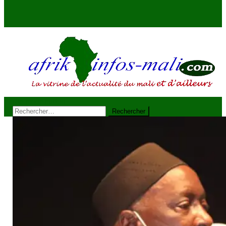
site mode button
AFRIKINFOS MALI
La vitrine de l'actualité du Mali et d'ailleurs
Rechercher :