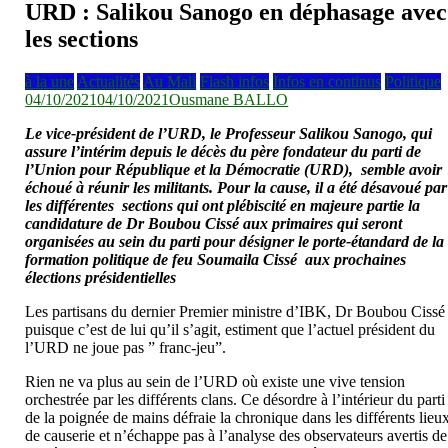
URD : Salikou Sanogo en déphasage avec
les sections
à la une
Actualités
Au Mali
Flash infos
Infos en continus
Politique
04/10/2021
04/10/2021
Ousmane BALLO
Le vice-président de l’URD, le Professeur Salikou Sanogo, qui
assure l’intérim depuis le décès du père fondateur du parti de
l’Union pour République et la Démocratie (URD), semble avoir
échoué à réunir les militants. Pour la cause, il a été désavoué par
les différentes sections qui ont plébiscité en majeure partie la
candidature de Dr Boubou Cissé aux primaires qui seront
organisées au sein du parti pour désigner le porte-étandard de la
formation politique de feu Soumaila Cissé aux prochaines
élections présidentielles
Les partisans du dernier Premier ministre d’IBK, Dr Boubou Cissé
puisque c’est de lui qu’il s’agit, estiment que l’actuel président du
l’URD ne joue pas ” franc-jeu”.
Rien ne va plus au sein de l’URD où existe une vive tension
orchestrée par les différents clans. Ce désordre à l’intérieur du parti
de la poignée de mains défraie la chronique dans les différents lieu
de causerie et n’échappe pas à l’analyse des observateurs avertis de