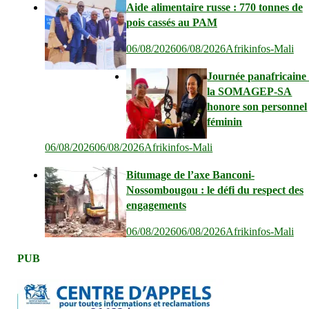
Aide alimentaire russe : 770 tonnes de
pois cassés au PAM
06/08/2026
06/08/2026
Afrikinfos-Mali
Journée panafricaine 
la SOMAGEP-SA
honore son personnel
féminin
06/08/2026
06/08/2026
Afrikinfos-Mali
Bitumage de l’axe Banconi-
Nossombougou : le défi du respect des
engagements
06/08/2026
06/08/2026
Afrikinfos-Mali
PUB