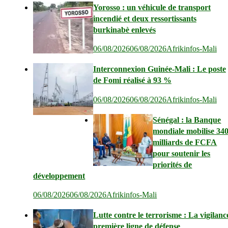
Yorosso : un véhicule de transport
incendié et deux ressortissants
burkinabè enlevés
06/08/2026
06/08/2026
Afrikinfos-Mali
Interconnexion Guinée-Mali : Le poste
de Fomi réalisé à 93 %
06/08/2026
06/08/2026
Afrikinfos-Mali
Sénégal : la Banque
mondiale mobilise 34
milliards de FCFA
pour soutenir les
priorités de
développement
06/08/2026
06/08/2026
Afrikinfos-Mali
Lutte contre le terrorisme : La vigilanc
première ligne de défense