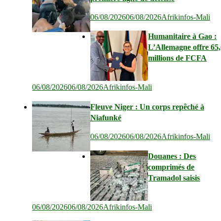
06/08/2026
06/08/2026
Afrikinfos-Mali
Humanitaire à Gao :
L’Allemagne offre 65
millions de FCFA
06/08/2026
06/08/2026
Afrikinfos-Mali
Fleuve Niger : Un corps repêché à
Niafunké
06/08/2026
06/08/2026
Afrikinfos-Mali
Douanes : Des
comprimés de
Tramadol saisis
06/08/2026
06/08/2026
Afrikinfos-Mali