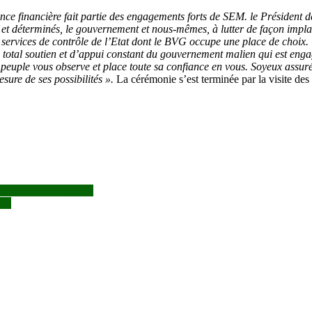
uance financière fait partie des engagements forts de SEM. le Président
déterminés, le gouvernement et nous-mêmes, à lutter de façon implacabl
es services de contrôle de l’Etat dont le BVG occupe une place de choix
tal soutien et d’appui constant du gouvernement malien qui est engagé
e peuple vous observe et place toute sa confiance en vous. Soyeux assu
sure de ses possibilités ».
La cérémonie s’est terminée par la visite des
raison de l’insécurité
021