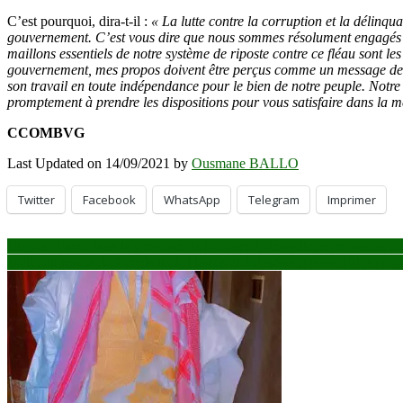
C’est pourquoi, dira-t-il :
« La lutte contre la corruption et la délinq
gouvernement. C’est vous dire que nous sommes résolument engagés et 
maillons essentiels de notre système de riposte contre ce fléau sont l
gouvernement, mes propos doivent être perçus comme un message de to
son travail en toute indépendance pour le bien de notre peuple. Notr
promptement à prendre les dispositions pour vous satisfaire dans la me
CCOMBVG
Last Updated on 14/09/2021 by
Ousmane BALLO
Twitter
Facebook
WhatsApp
Telegram
Imprimer
Navigation
Burkina Faso: dans la province de la Comoé, des villages se vident en 
Mali : au moins 527 civils tués, blessés et enlevés entre avril et juin 2
de
l’article