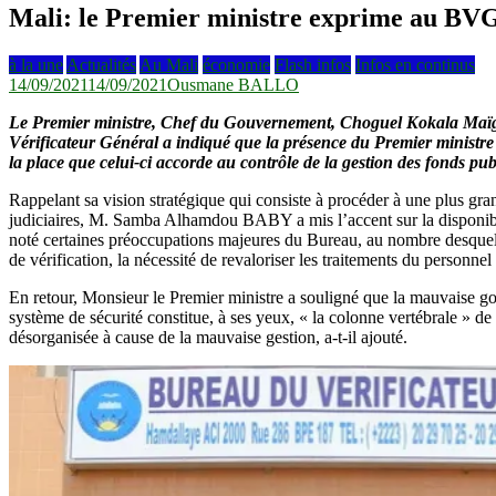
Mali: le Premier ministre exprime au BVG s
à la une
Actualités
Au Mali
économie
Flash infos
Infos en continus
14/09/2021
14/09/2021
Ousmane BALLO
Le Premier ministre, Chef du Gouvernement, Choguel Kokala Maïga,
Vérificateur Général a indiqué que la présence du Premier ministre
la place que celui-ci accorde au contrôle de la gestion des fonds p
Rappelant sa vision stratégique qui consiste à procéder à une plus gra
judiciaires, M. Samba Alhamdou BABY a mis l’accent sur la disponibi
noté certaines préoccupations majeures du Bureau, au nombre desquels, o
de vérification, la nécessité de revaloriser les traitements du personn
En retour, Monsieur le Premier ministre a souligné que la mauvaise gouv
système de sécurité constitue, à ses yeux, « la colonne vertébrale » de no
désorganisée à cause de la mauvaise gestion, a-t-il ajouté.