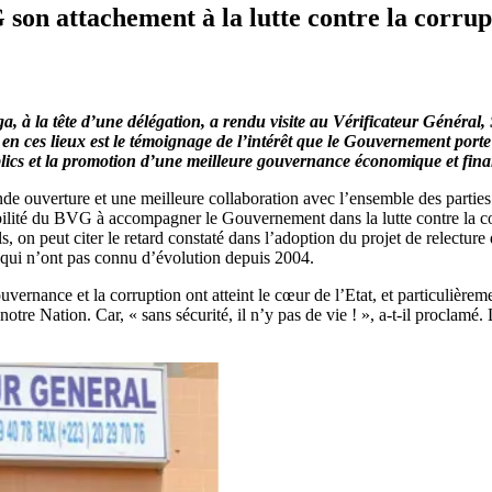
on attachement à la lutte contre la corrupt
 à la tête d’une délégation, a rendu visite au Vérificateur Génér
 en ces lieux est le témoignage de l’intérêt que le Gouvernement por
ublics et la promotion d’une meilleure gouvernance économique et fina
nde ouverture et une meilleure collaboration avec l’ensemble des parties
lité du BVG à accompagner le Gouvernement dans la lutte contre la cor
n peut citer le retard constaté dans l’adoption du projet de relecture de
el qui n’ont pas connu d’évolution depuis 2004.
ernance et la corruption ont atteint le cœur de l’Etat, et particulièreme
tre Nation. Car, « sans sécurité, il n’y pas de vie ! », a-t-il proclamé. L’