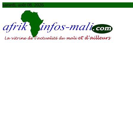
Skip
samedi, août 08, 2026
to
content
AFRIKINFOS MALI
La vitrine de l'actualité du Mali et d'ailleurs