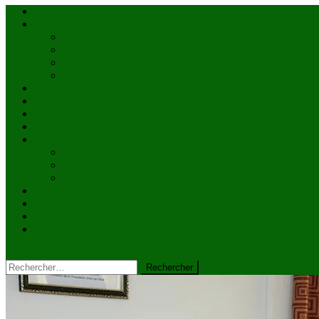
Accueil
Actualités
à la une
Au Mali
En afrique
Internationnal
Brèves
économie
Politique
Santé
Société
éducation
Culture
Faits divers
Sports
VIDÉOS
Kiosque à journaux
CONTACT
site mode button
Rechercher :