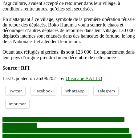
l’agriculture, avaient accepté de retourner dans leur village, à
conditions, entre autres, qu’elles soit sécurisées.
En s’attaquant à ce village, symbole de la première opération réussie
du retour des déplacés, Boko Haram a voulu semer le chaos et
décourager d’autres déplacés de retourner dans leur village. 130 000
déplacés internes sont entassés dans des hameaux de fortune, le long
de la Nationale 1 et attendent leur retour.
Quant aux réfugiés nigériens, ils sont 123 000. Le rapatriement dans
leur pays d’origine prendra fin en décembre de cette année
Source : RFI
Last Updated on 26/08/2021 by
Ousmane BALLO
Twitter
Facebook
WhatsApp
Telegram
Imprimer
Navigation
YOROSSO : 19 candidats inscrits ne se sont pas présentés aux
examens du BAC
de
L’imam Dicko à New African Magazine : « Les gens préfèrent se
l’article
mettre derrière un imam pour faire tomber un régime, mais pensent