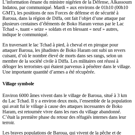
L’information émane du ministre nigérien de la Défense, Alkassoum
Indatou, par communiqué. Mardi « aux environs de 01h10 (00h10
GMT), les positions de nos Forces de défense et de sécurité à
Baroua, dans la région de Diffa, ont fait l’objet d’une attaque par
plusieurs centaines d’éléments de Boko Haram venus par le Lac
Tchad », tuant « seize » soldats et en blessant « neuf » autres,
indique le communiqué.
En traversant le lac Tchad à pied, à cheval et en pirogue pour
attaquer Baroua, les jihadistes de Boko Haram ont subi un revers
cuisant, d’où le nombre élevé de morts dans ses rangs, selon un
membre de la société civile à Diffa. Les militaires ont réussi à
déloger les terroristes qui étaient parvenus à pénétrer dans le village.
Une importante quantité d’armes a été récupérée.
Village symbole
Environ 6000 âmes vivent dans le village de Baroua, situé à 3 km
du Lac Tchad. Il y a environ deux mois, l’ensemble de la population
qui avait fui le village à cause des attaques incessantes de Boko
Haram, est retournée vivre dans les rues du village abandonné.
C’était la première phase du retour des réfugiés internes dans leur
terroir.
Les braves populations de Baroua, qui vivent de la pêche et de