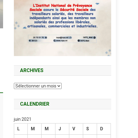
ARCHIVES
Archives
CALENDRIER
juin 2021
L
M
M
J
V
S
D