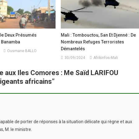
 De Deux Présumés
Mali : Tombouctou, San Et Djenné : De
À Banamba
Nombreux Refuges Terroristes
Démantelés
Ousmane BALLO
30/09/2024
Afrikinfos-Mali
se aux Iles Comores : Me Saïd LARIFOU
igeants africains
”
capable de porter de réponses à la situation délicate qui règne et aux
, M. le ministre.