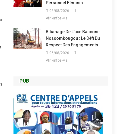
Personnel Féminin
06/08/2026
Afrikinfos-Mali
ur
Bitumage De L’axe Banconi-
Nossombougou : Le Défi Du
Respect Des Engagements
l
06/08/2026
Afrikinfos-Mali
PUB
es