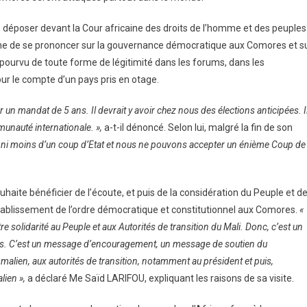
, déposer devant la Cour africaine des droits de l’homme et des peuples
ine de se prononcer sur la gouvernance démocratique aux Comores et s
pourvu de toute forme de légitimité dans les forums, dans les
r le compte d’un pays pris en otage.
ur un mandat de 5 ans. Il devrait y avoir chez nous des élections anticipées. I
munauté internationale. »,
a-t-il dénoncé. Selon lui, malgré la fin de son
plus ni moins d’un coup d’Etat et nous ne pouvons accepter un énième Coup de
.
haite bénéficier de l’écoute, et puis de la considération du Peuple et d
tablissement de l’ordre démocratique et constitutionnel aux Comores.
«
re solidarité au Peuple et aux Autorités de transition du Mali. Donc, c’est un
es. C’est un message d’encouragement, un message de soutien du
ien, aux autorités de transition, notamment au président et puis,
lien »,
a déclaré Me Saïd LARIFOU, expliquant les raisons de sa visite.