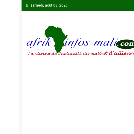
Skip
samedi, août 08, 2026
to
content
AFRIKINFOS MALI
La vitrine de l'actualité du Mali et d'ailleurs