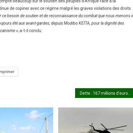
compte beaucoup sur le soutien des peuples d’Afrique face à la
nue de copiner avec ce régime malgré les graves violations des droits
r ce besoin de soutien et de reconnaissance du combat que nous menons i
toujours été aux avant-gardes, depuis Modibo KEÏTA, pour la dignité des
ricanisme »,
a-t-il conclu.
Imprimer
Dette : 167 millions d’euros, environ 109 milliards FCFA, ce que le pays doit à la France