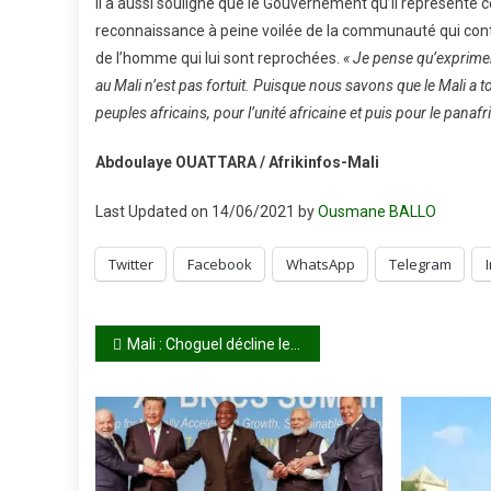
Il a aussi souligné que le Gouvernement qu’il représente 
reconnaissance à peine voilée de la communauté qui conti
de l’homme qui lui sont reprochées.
« Je pense qu’exprime
au Mali n’est pas fortuit. Puisque nous savons que le Mali a 
peuples africains, pour l’unité africaine et puis pour le panaf
Abdoulaye OUATTARA / Afrikinfos-Mali
Last Updated on 14/06/2021 by
Ousmane BALLO
Twitter
Facebook
WhatsApp
Telegram
Navigation
Mali : Choguel décline les priorités du gouvernement à ses ministres
de
l’article