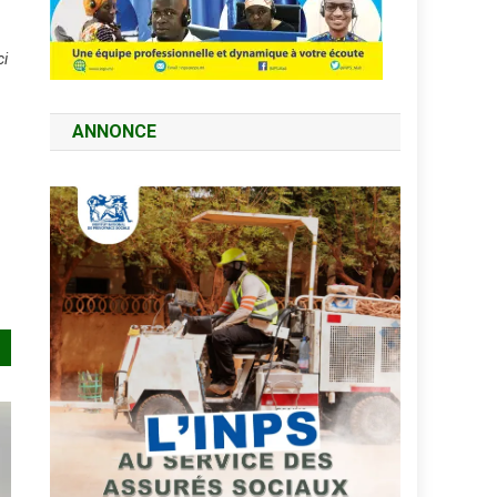
ci
ANNONCE