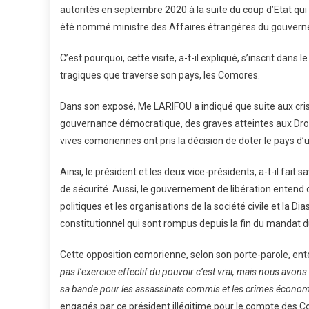
Saï
autorités en septembre 2020 à la suite du coup d’Etat qu
LAR
été nommé ministre des Affaires étrangères du gouvernem
Soll
L’a
C’est pourquoi, cette visite, a-t-il expliqué, s’inscrit dan
Des
tragiques que traverse son pays, les Comores.
Diri
Afri
Dans son exposé, Me LARIFOU a indiqué que suite aux crise
gouvernance démocratique, des graves atteintes aux Dr
vives comoriennes ont pris la décision de doter le pays d’
Ainsi, le président et les deux vice-présidents, a-t-il fai
de sécurité. Aussi, le gouvernement de libération entend co
politiques et les organisations de la société civile et la D
constitutionnel qui sont rompus depuis la fin du mandat d
Cette opposition comorienne, selon son porte-parole, ent
pas l’exercice effectif du pouvoir c’est vrai, mais nous avons
sa bande pour les assassinats commis et les crimes économ
engagés par ce président illégitime pour le compte des 