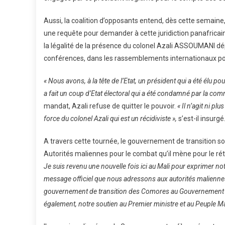
Aussi, la coalition d’opposants entend, dès cette semaine
une requête pour demander à cette juridiction panafrica
la légalité de la présence du colonel Azali ASSOUMANI dé
conférences, dans les rassemblements internationaux pou
« Nous avons, à la tête de l’Etat, un président qui a été élu po
a fait un coup d’Etat électoral qui a été condamné par la com
mandat, Azali refuse de quitter le pouvoir.
« Il n’agit ni 
force du colonel Azali qui est un récidiviste »,
s’est-il insurgé
A travers cette tournée, le gouvernement de transition sou
Autorités maliennes pour le combat qu’il mène pour le ré
Je suis revenu une nouvelle fois ici au Mali pour exprimer not
message officiel que nous adressons aux autorités malienn
gouvernement de transition des Comores au Gouvernement mal
également, notre soutien au Premier ministre et au Peuple Ma