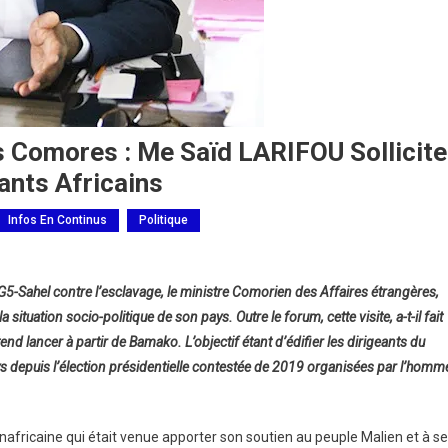
es Comores : Me Saïd LARIFOU Sollicite
nts Africains
Infos En Continus
Politique
olution
5-Sahel contre l’esclavage, le ministre Comorien des Affaires étrangères,
ituation socio-politique de son pays. Outre le forum, cette visite, a-t-il fait
tend lancer à partir de Bamako. L’objectif étant d’édifier les dirigeants du
e
ays depuis l’élection présidentielle contestée de 2019 organisées par l’homm
ores :
anafricaine qui était venue apporter son soutien au peuple Malien et à s