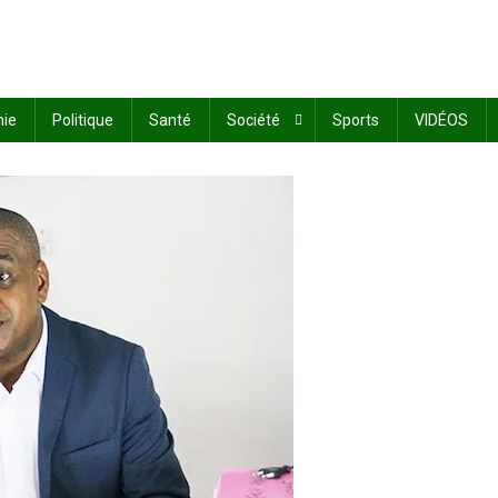
ie
Politique
Santé
Société
Sports
VIDÉOS