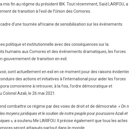
d
i a mis fin au régime du président IBK. Tout récemment, Saïd LARIFOU, a
IFOU
ent de transition à l’exil de l’Union des Comores.
icite
ccompagnement
s le cadre d’une tournée africaine de sensibilisation sur les événements
geants
cains
s politique et institutionnelle avec des conséquences sur la
oits humains aux Comores et des événements dramatiques, les forces
un gouvernement de transition en exil.
t savoir, sont actuellement en exil en ce moment pour des raisons évidente
nduire des actions et initiatives à l’international pour aider les forces
iaspora comorienne à retrouver, à la fois, l’ordre démocratique et
u Colonel Azali, le 26 mai 2021.
end combattre ce régime par des voies de droit et de démocratie.
« On n
 les moyens juridiques et le soutien de notre peuple pour poursuivre Azali et
iques »,
a soutenu Me LARIFOU. Il précise également que tous les actes
Comores seront attaqués partout dans le monde.