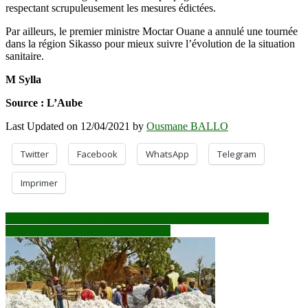
respectant scrupuleusement les mesures édictées.
Par ailleurs, le premier ministre Moctar Ouane a annulé une tournée
dans la région Sikasso pour mieux suivre l’évolution de la situation
sanitaire.
M Sylla
Source : L’Aube
Last Updated on 12/04/2021 by
Ousmane BALLO
Twitter
Facebook
WhatsApp
Telegram
Imprimer
Navigation
Droits de l’homme au Mali : Amnesty International accuse…
Lutte contre la corruption : l’impasse !
de
l’article