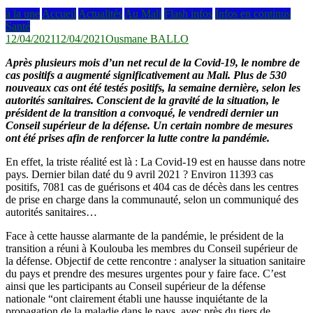
à la une
Accueil
Actualités
Au Mali
Flash infos
Infos en continus
Santé
12/04/2021
12/04/2021
Ousmane BALLO
Après plusieurs mois d’un net recul de la Covid-19, le nombre de
cas positifs a augmenté significativement au Mali. Plus de 530
nouveaux cas ont été testés positifs, la semaine dernière, selon les
autorités sanitaires. Conscient de la gravité de la situation, le
président de la transition a convoqué, le vendredi dernier un
Conseil supérieur de la défense. Un certain nombre de mesures
ont été prises afin de renforcer la lutte contre la pandémie.
En effet, la triste réalité est là : La Covid-19 est en hausse dans notre
pays. Dernier bilan daté du 9 avril 2021 ? Environ 11393 cas
positifs, 7081 cas de guérisons et 404 cas de décès dans les centres
de prise en charge dans la communauté, selon un communiqué des
autorités sanitaires…
Face à cette hausse alarmante de la pandémie, le président de la
transition a réuni à Koulouba les membres du Conseil supérieur de
la défense. Objectif de cette rencontre : analyser la situation sanitaire
du pays et prendre des mesures urgentes pour y faire face. C’est
ainsi que les participants au Conseil supérieur de la défense
nationale “ont clairement établi une hausse inquiétante de la
propagation de la maladie dans le pays, avec près du tiers de