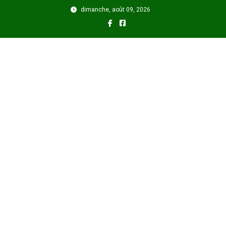
Skip
dimanche, août 09, 2026
to
content