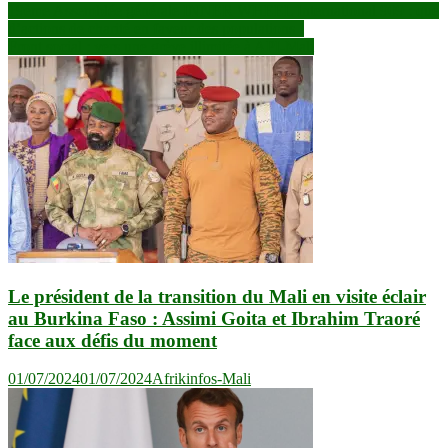
Navigation
19ème Assemblée générale INNER WHEEL International 909 : que
d’actions de charité en faveur des populations !
de
Front social : vers une grève illimitée à API-Mali
l’article
Le président de la transition du Mali en visite éclair
au Burkina Faso : Assimi Goita et Ibrahim Traoré
face aux défis du moment
01/07/2024
01/07/2024
Afrikinfos-Mali