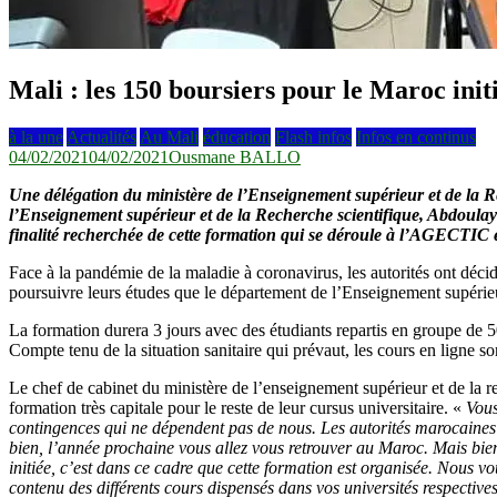
Mali : les 150 boursiers pour le Maroc initi
à la une
Actualités
Au Mali
éducation
Flash infos
Infos en continus
04/02/2021
04/02/2021
Ousmane BALLO
Une délégation du ministère de l’Enseignement supérieur et de la R
l’Enseignement supérieur et de la Recherche scientifique, Abdoul
finalité recherchée de cette formation qui se déroule à l’AGECTIC es
Face à la pandémie de la maladie à coronavirus, les autorités ont déc
poursuivre leurs études que le département de l’Enseignement supérieu
La formation durera 3 jours avec des étudiants repartis en groupe de 
Compte tenu de la situation sanitaire qui prévaut, les cours en ligne s
Le chef de cabinet du ministère de l’enseignement supérieur et de la
formation très capitale pour le reste de leur cursus universitaire. «
Vous
contingences qui ne dépendent pas de nous. Les autorités marocaines o
bien, l’année prochaine vous allez vous retrouver au Maroc. Mais bien
initiée, c’est dans ce cadre que cette formation est organisée. Nous 
contenu des différents cours dispensés dans vos universités respectiv