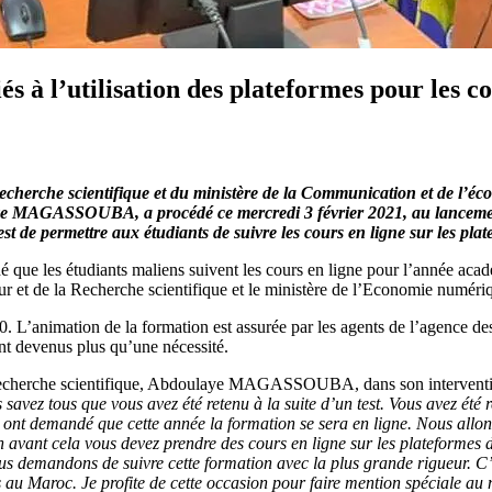
és à l’utilisation des plateformes pour les c
echerche scientifique et du ministère de la Communication et de l’éc
aye MAGASSOUBA, a procédé ce mercredi 3 février 2021, au lancement
t de permettre aux étudiants de suivre les cours en ligne sur les pla
idé que les étudiants maliens suivent les cours en ligne pour l’année a
r et de la Recherche scientifique et le ministère de l’Economie numéri
50. L’animation de la formation est assurée par les agents de l’agence
ont devenus plus qu’une nécessité.
 recherche scientifique, Abdoulaye MAGASSOUBA, dans son intervention 
 savez tous que vous avez été retenu à la suite d’un test. Vous avez ét
nt demandé que cette année la formation se sera en ligne. Nous allons p
 avant cela vous devez prendre des cours en ligne sur les plateformes dé
vous demandons de suivre cette formation avec la plus grande rigueur. C
es au Maroc. Je profite de cette occasion pour faire mention spéciale 