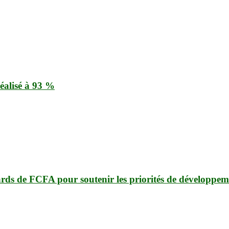
éalisé à 93 %
ards de FCFA pour soutenir les priorités de développem