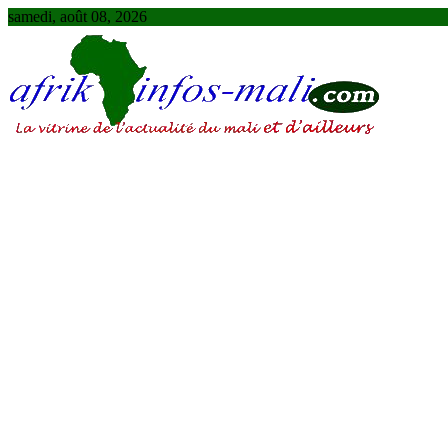
Skip
samedi, août 08, 2026
to
content
AFRIKINFOS MALI
La vitrine de l'actualité du Mali et d'ailleurs