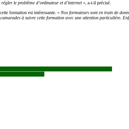
régler le problème d’ordinateur et d’internet
», a-t-il précisé.
ette formation est intéressante. «
Nos formateurs sont en train de donn
es camarades à suivre cette formation avec une attention particulière. E
iniers au centre des travaux du deuxième congrès de la FENAME
position de l’Imam Dicko