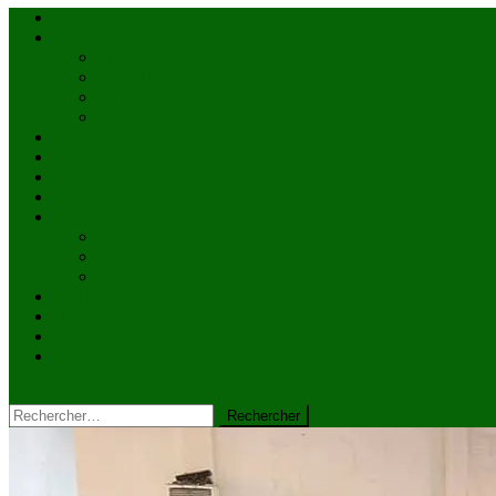
Accueil
Actualités
à la une
Au Mali
En afrique
Internationnal
Brèves
économie
Politique
Santé
Société
éducation
Culture
Faits divers
Sports
VIDÉOS
Kiosque à journaux
CONTACT
site mode button
Rechercher :