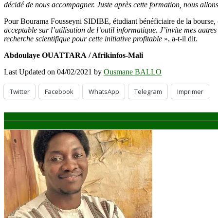
décidé de nous accompagner. Juste après cette formation, nous allons 
Pour Bourama Fousseyni SIDIBE, étudiant bénéficiaire de la bourse, c
acceptable sur l’utilisation de l’outil informatique. J’invite mes autr
recherche scientifique pour cette initiative profitable
», a-t-il dit.
Abdoulaye OUATTARA / Afrikinfos-Mali
Last Updated on 04/02/2021 by
Ousmane BALLO
Twitter
Facebook
WhatsApp
Telegram
Imprimer
Navigation
Mali: la défense des intérêts matériels et moraux des travailleurs m
Mali : déclaré destitué de la CMAS, Issa Kaou N’Djim solidaire à la 
de
l’article