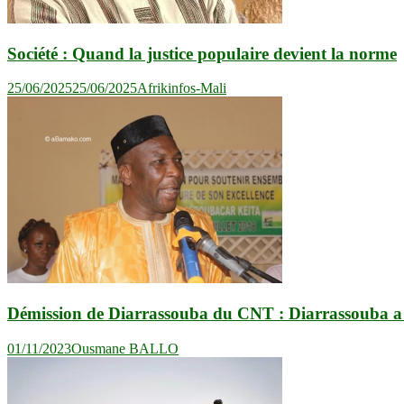
Société : Quand la justice populaire devient la norme
25/06/2025
25/06/2025
Afrikinfos-Mali
Démission de Diarrassouba du CNT : Diarrassouba a p
01/11/2023
Ousmane BALLO