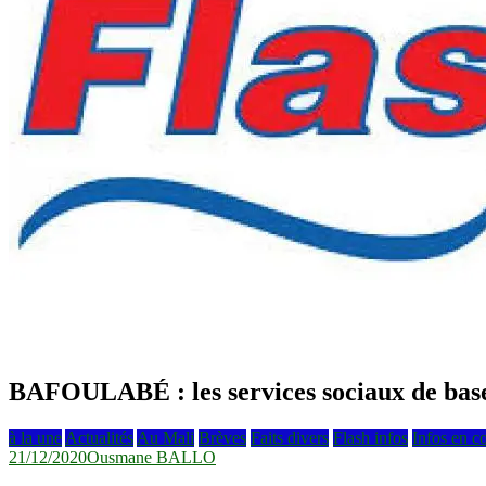
BAFOULABÉ : les services sociaux de base
à la une
Actualités
Au Mali
Brèves
Faits divers
Flash infos
Infos en c
21/12/2020
Ousmane BALLO