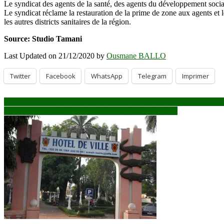
Le syndicat des agents de la santé, des agents du développement social
Le syndicat réclame la restauration de la prime de zone aux agents et 
les autres districts sanitaires de la région.
Source: Studio Tamani
Last Updated on 21/12/2020 by
Ousmane BALLO
Twitter
Facebook
WhatsApp
Telegram
Imprimer
Navigation
Après une grève de 3 jours et de 5 jours : L’UNTM n’exclut pas d’ob
SEGOU : assassinat d’un vieux par des hommes armés
de
l’article