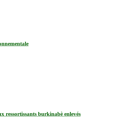
ronnementale
ux ressortissants burkinabè enlevés