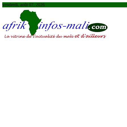
Skip
vendredi, août 07, 2026
to
content
AFRIKINFOS MALI
La vitrine de l'actualité du Mali et d'ailleurs