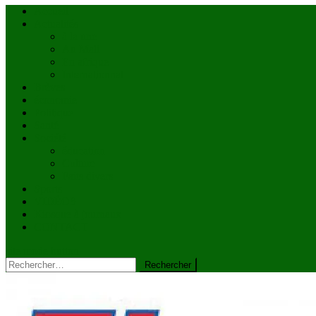
Accueil
Actualités
à la une
Au Mali
En afrique
Internationnal
Brèves
économie
Politique
Santé
Société
éducation
Culture
Faits divers
Sports
VIDÉOS
Kiosque à journaux
CONTACT
site mode button
Rechercher :