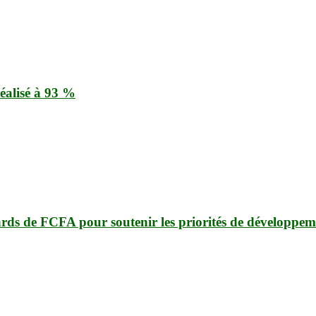
éalisé à 93 %
ards de FCFA pour soutenir les priorités de développem