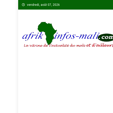
Skip
vendredi, août 07, 2026
to
content
AFRIKINFOS MALI
La vitrine de l'actualité du Mali et d'ailleurs