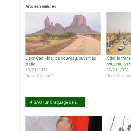
Articles similaires
L’axe Gao-Kidal, de nouveau, ouvert au
Kidal: le tran
trafic
nouveau arrê
10/01/2024
30/01/2024
Dans "à la une"
Dans "à la un
Navigation
GAO : un braquage dans la maison d’un opérateur économique échoue
de
l’article