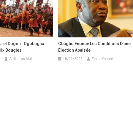
turel Dogon : Ogobagna
Gbagbo Énonce Les Conditions D’une
Dix Bougies
Élection Apaisée
Afrikinfos-Mali
10/02/2025
Elalie Konaté