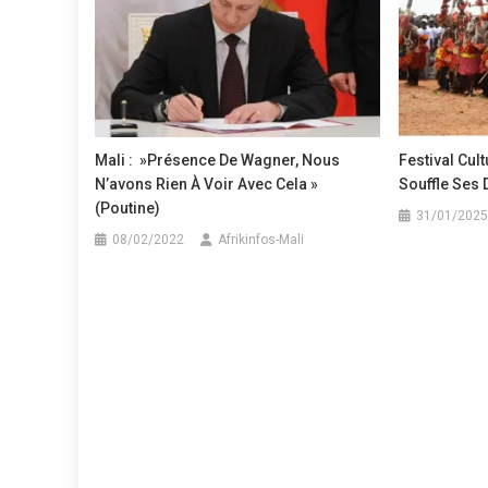
Mali : »Présence De Wagner, Nous
Festival Cul
N’avons Rien À Voir Avec Cela »
Souffle Ses 
(Poutine)
31/01/2025
08/02/2022
Afrikinfos-Mali