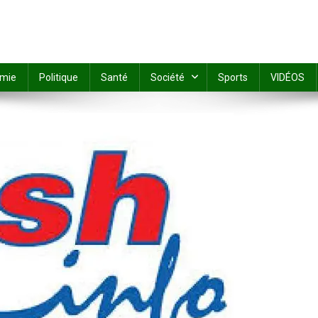
mie
Politique
Santé
Société
Sports
VIDÉOS