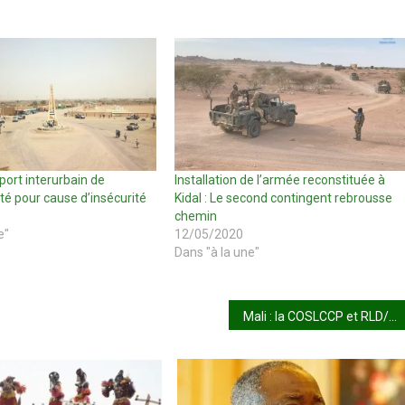
sport interurbain de
Installation de l’armée reconstituée à
té pour cause d’insécurité
Kidal : Le second contingent rebrousse
chemin
e"
12/05/2020
Dans "à la une"
Mali : la COSLCCP et RLD/AFAD réclament l’implication des autorités dans la lutte contre la corruption !