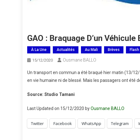
GAO : Braquage D’un Véhicule E
À La Une
Actualités
Au Mali
Brèves
Flash
Ousmane BALLO
15/12/2020
Un transport en commun a été braqué hier matin (13/12/2
en vie humaine ni de blessé. Mais les passagers ont été dé
Source: Studio Tamani
Last Updated on 15/12/2020 by
Ousmane BALLO
Twitter
Facebook
WhatsApp
Telegram