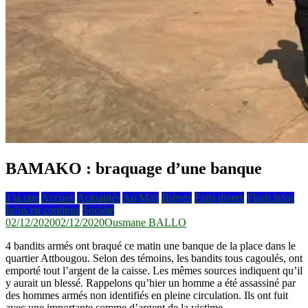
BAMAKO : braquage d’une banque
à la une
Accueil
Actualités
Au Mali
Brèves
Faits divers
Flash infos
Infos en continus
Société
02/12/2020
02/12/2020
Ousmane BALLO
4 bandits armés ont braqué ce matin une banque de la place dans le
quartier Attbougou. Selon des témoins, les bandits tous cagoulés, ont
emporté tout l’argent de la caisse. Les mêmes sources indiquent qu’il
y aurait un blessé. Rappelons qu’hier un homme a été assassiné par
des hommes armés non identifiés en pleine circulation. Ils ont fuit
avec une importante somme d’argent de la victime.