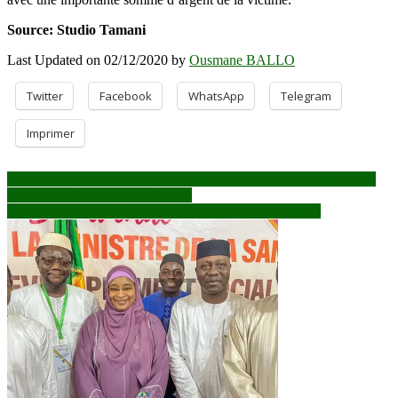
Source: Studio Tamani
Last Updated on 02/12/2020 by
Ousmane BALLO
Twitter
Facebook
WhatsApp
Telegram
Imprimer
Navigation
1er jour de grève de l’hôpital Gabriel Touré : Le service minimum
respecté, des malades en détresse
de
BOUREM : recrudescence des braquages dans le cercle
l’article