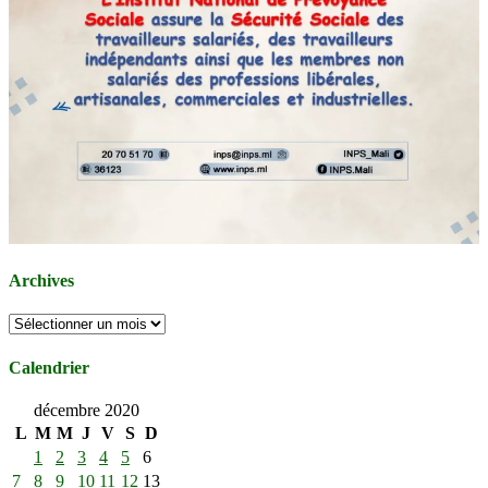
Archives
Archives
Calendrier
décembre 2020
L
M
M
J
V
S
D
1
2
3
4
5
6
7
8
9
10
11
12
13