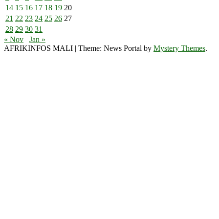
14
15
16
17
18
19
20
21
22
23
24
25
26
27
28
29
30
31
« Nov
Jan »
AFRIKINFOS MALI
|
Theme: News Portal by
Mystery Themes
.