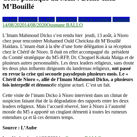
M’Bouillé
à la une
Actualités
Au Mali
Flash infos
Infos en continus
Politique
14/08/2020
14/08/2020
Ousmane BALLO
L’Imam Mahmoud Dicko s’est rendu hier jeudi, 13 août, à Nioro
chez pour rencontrer
Mohamed Ould Cheickna dit M’Bouillé
Haïdara. L’imam était à la tête d’une forte délégation à sa réception
chez le Chérif de Nioro. Il était en effet accompagné du président
du Comité stratégique du M5-RFP, Dr. Choguel Kokala Maïga et de
plusieurs autres personnalités. Les deux leaders religieux, sans doute
les deux plus influents dirigeants du landernau religieux,
ont passé
en revue la crise qui secoue
le pays
depuis plusieurs mois. Le «
Chérif de Nioro », allié de l’Imam Mahmoud Dicko, a plusieurs
fois interpellé et dénoncé
le régime actuel. C’est un fait.
Cette visite de l’imam Dicko à Nioro intervient dans un climat de
suspicion faisant état de la dégradation des rapports entre les deux
leaders religieux. Mais l’accueil réservé, hier à Nioro à l’autorité
morale du M5 a apporté un cinglant démenti à toutes les rumeurs
entendues ça et là ces derniers temps.
Source : L’Aube