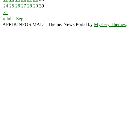
24
25
26
27
28
29
30
31
« Juil
Sep »
AFRIKINFOS MALI
|
Theme: News Portal by
Mystery Themes
.