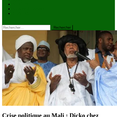
VIDÉOS
Kiosque à journaux
CONTACT
site mode button
Rechercher :
Crise politique au Mali : Dicko chez