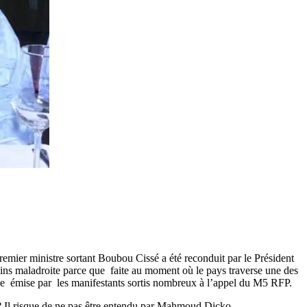
ier ministre sortant Boubou Cissé a été reconduit par le Président
oins maladroite parce que faite au moment où le pays traverse une des
que émise par les manifestants sortis nombreux à l’appel du M5 RFP.
 ? Il risque de ne pas être entendu par Mahmoud Dicko,