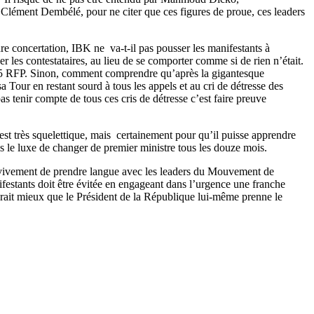
ent Dembélé, pour ne citer que ces figures de proue, ces leaders
e concertation, IBK ne va-t-il pas pousser les manifestants à
er les contestataires, au lieu de se comporter comme si de rien n’était.
le M5 RFP. Sinon, comment comprendre qu’après la gigantesque
a Tour en restant sourd à tous les appels et au cri de détresse des
s tenir compte de tous ces cris de détresse c’est faire preuve
 est très squelettique, mais certainement pour qu’il puisse apprendre
is le luxe de changer de premier ministre tous les douze mois.
 vivement de prendre langue avec les leaders du Mouvement de
estants doit être évitée en engageant dans l’urgence une franche
erait mieux que le Président de la République lui-même prenne le