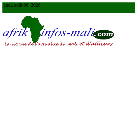
Skip
jeudi, août 06, 2026
to
content
AFRIKINFOS MALI
La vitrine de l'actualité du Mali et d'ailleurs