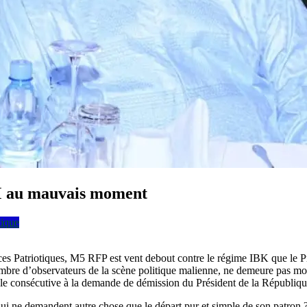
M au mauvais moment
tique
Patriotiques, M5 RFP est vent debout contre le régime IBK que le Prem
nombre d’observateurs de la scène politique malienne, ne demeure pas m
rable consécutive à la demande de démission du Président de la Républi
qui ne demandent autre chose que le départ pur et simple de son patron