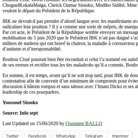
ChoguelKokalaMaiga, Cheick Oumar Sissoko, Modibo Sidibé, Mme Sy
veulent le départ du Président de la République.
IBK ne devrait-il pas prendre d’abord langue avec les manifestants av
radicaliser leur position ? Il y a comme une sorte de mépris, de manque 
Par cet acte, le Président de la République semble envoyer un message
mobilisation du 5 juin 2020 que le Président IBK n’ait pas daigné s’adre
milliers de maliens qui ont bravé la chaleur, la maladie à coronavirus
d’autisme et d’irresponsabilité.
Boubou Cissé pourrait bien être reconduit si celui l’a nommé est satisf
de ses erreurs et rectifier tous les tirs maladroits qu’il a commis. Bo
En somme, il est temps, avant qu’il ne soit trop tard, pour IBK de 
contestation afin de convenir d’un minimum de compromis pour éviter 
discussion à bâtons rompus et sans tabous avec l’Imam Dicko et ses al
leadership de ces pourparlers.
Youssouf Sissoko
Source: Info sept
Last Updated on 15/06/2020 by
Ousmane BALLO
Twitter
Facebook
WhatsApp
Telegram
Imprimer