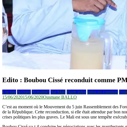
Edito : Boubou Cissé reconduit comme P
à la une
Accueil
Actualités
Au Mali
Flash infos
Infos en continus
Poli
15/06/2020
15/06/2020
Ousmane BALLO
C’est au moment où le Mouvement du 5 juin Rassemblement des Forces 
de la République. Cette reconduction, si elle était attendue par bon 
crises politiques les plus graves. Le Mali est sous une tempête exéc
Boubou Cissé va-t-il conduire les négociations avec les manifestants 