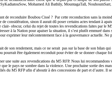
KadiatouSow, Mohamed Ali Bathily, MountagaTall, NouhoumSarr, Clém
ant de reconduire Boubou Cissé ? Par cette reconduction sans la moindr
de considération, sinon il aurait dû poser certains actes tendant à apais
 clair- obscur, celui du rejet de toutes les revendications faites par 
sser à la Nation pour apaiser la situation, il s’est plutôt emmuré dans s
 pour exprimer leur mécontentement face à la gouvernance actuelle. Ne pa
ait de son rendement, mais ce ne serait pas sur la base de son bilan qui
ubou pourrait être également reconduit pour éviter de se donner chaque fo
donner une suite aux revendications du M5 RFP. Nous lui recommandons
que le pays ne sombre dans la violence. Une prochaine sortie des manif
liés du M5 RFP afin d’aboutir à des concessions de part et d’autre. Il s