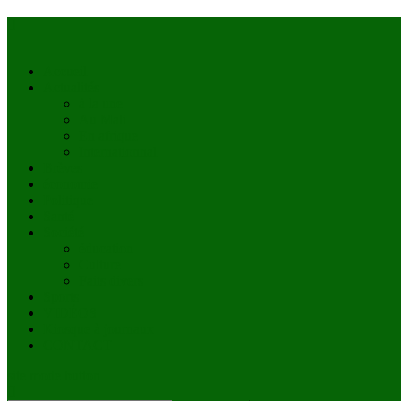
Accueil
Actualités
à la une
Au Mali
En afrique
Internationnal
Brèves
économie
Politique
Santé
Société
éducation
Culture
Faits divers
Sports
VIDÉOS
Kiosque à journaux
CONTACT
site mode button