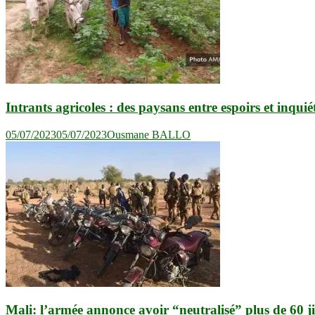
Intrants agricoles : des paysans entre espoirs et inqui
05/07/2023
05/07/2023
Ousmane BALLO
Mali: l’armée annonce avoir “neutralisé” plus de 60 ji