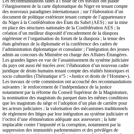
Les recommandations faites à l’issue de ces travaux ont plaidé
l’élargissement de la carte diplomatique du Niger en tenant compte
des nouveaux paradigmes internationaux ; sur l’élaboration d’un
document de politique extérieure tenant compte de l’appartenance
du Niger à la Confédération des États du Sahel (AES) ; sur la mise
en place des structures nationales de la Confédération AES ; la
création d’un meilleur dispositif d’encadrement de la diaspora
nigérienne et l’organisation du forum de la diaspora ; la tenue des
états généraux de la diplomatie et la conférence des cadres de
l’administration diplomatique et consulaire ; l’intégration des jeunes
admis au concours du Ministère en charge des Affaires Étrangères.
Les grandes lignes en vue de l’assainissement du système judiciaire
du pays ont aussi été tracées avec l’élaboration d’un nouveau cadre
juridique de droits humains tenant compte des réalités historiques et
socio culturelles (Thématique n°5 : «Justice et droits de l’Homme»).
Les travaux de cette commission ont accouché des recommandations
suivantes : le renforcement de l’indépendance de la justice
notamment par la réforme du Conseil Supérieur de la Magistrature,
la nomination des magistrats du parquet dans les mêmes conditions
que les magistrats du siège et l’adoption d’un plan de carrière pour
les acteurs judiciaires ; la valorisation des mécanismes traditionnels
de règlement des litiges par leur intégration au système judiciaire et
l’octroi d’une rémunération adéquate aux assesseurs ; la lutte
implacable contre l’impunité et la corruption, notamment par la
suppression des immunités parlementaires et des privilèges de