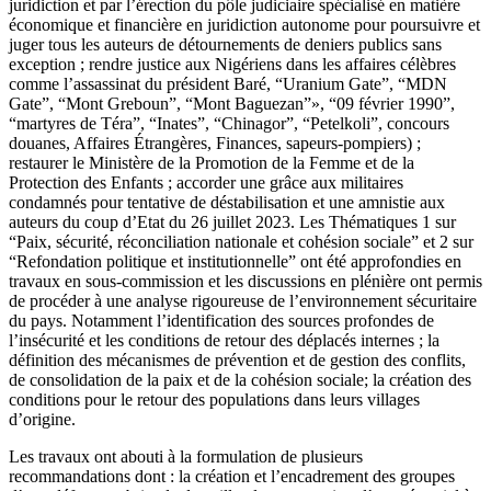
juridiction et par l’érection du pôle judiciaire spécialisé en matière
économique et financière en juridiction autonome pour poursuivre et
juger tous les auteurs de détournements de deniers publics sans
exception ; rendre justice aux Nigériens dans les affaires célèbres
comme l’assassinat du président Baré, “Uranium Gate”, “MDN
Gate”, “Mont Greboun”, “Mont Baguezan”», “09 février 1990”,
“martyres de Téra”, “Inates”, “Chinagor”, “Petelkoli”, concours
douanes, Affaires Étrangères, Finances, sapeurs-pompiers) ;
restaurer le Ministère de la Promotion de la Femme et de la
Protection des Enfants ; accorder une grâce aux militaires
condamnés pour tentative de déstabilisation et une amnistie aux
auteurs du coup d’Etat du 26 juillet 2023. Les Thématiques 1 sur
“Paix, sécurité, réconciliation nationale et cohésion sociale” et 2 sur
“Refondation politique et institutionnelle” ont été approfondies en
travaux en sous-commission et les discussions en plénière ont permis
de procéder à une analyse rigoureuse de l’environnement sécuritaire
du pays. Notamment l’identification des sources profondes de
l’insécurité et les conditions de retour des déplacés internes ; la
définition des mécanismes de prévention et de gestion des conflits,
de consolidation de la paix et de la cohésion sociale; la création des
conditions pour le retour des populations dans leurs villages
d’origine.
Les travaux ont abouti à la formulation de plusieurs
recommandations dont : la création et l’encadrement des groupes