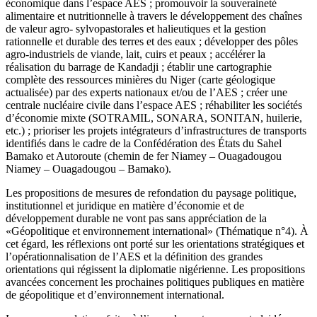
économique dans l’espace AES ; promouvoir la souveraineté
alimentaire et nutritionnelle à travers le développement des chaînes
de valeur agro- sylvopastorales et halieutiques et la gestion
rationnelle et durable des terres et des eaux ; développer des pôles
agro-industriels de viande, lait, cuirs et peaux ; accélérer la
réalisation du barrage de Kandadji ; établir une cartographie
complète des ressources minières du Niger (carte géologique
actualisée) par des experts nationaux et/ou de l’AES ; créer une
centrale nucléaire civile dans l’espace AES ; réhabiliter les sociétés
d’économie mixte (SOTRAMIL, SONARA, SONITAN, huilerie,
etc.) ; prioriser les projets intégrateurs d’infrastructures de transports
identifiés dans le cadre de la Confédération des États du Sahel
Bamako et Autoroute (chemin de fer Niamey – Ouagadougou
Niamey – Ouagadougou – Bamako).
Les propositions de mesures de refondation du paysage politique,
institutionnel et juridique en matière d’économie et de
développement durable ne vont pas sans appréciation de la
«Géopolitique et environnement international» (Thématique n°4). À
cet égard, les réflexions ont porté sur les orientations stratégiques et
l’opérationnalisation de l’AES et la définition des grandes
orientations qui régissent la diplomatie nigérienne. Les propositions
avancées concernent les prochaines politiques publiques en matière
de géopolitique et d’environnement international.