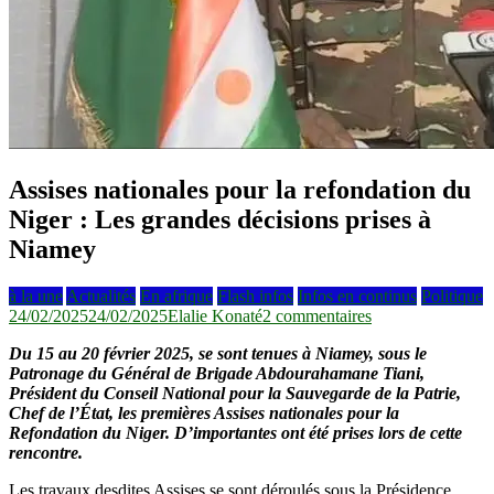
Assises nationales pour la refondation du
Niger : Les grandes décisions prises à
Niamey
à la une
Actualités
En afrique
Flash infos
Infos en continus
Politique
sur
24/02/2025
24/02/2025
Elalie Konaté
2 commentaires
Assises
Du 15 au 20 février 2025, se sont tenues à Niamey, sous le
nationales
Patronage du Général de Brigade Abdourahamane Tiani,
pour
Président du Conseil National pour la Sauvegarde de la Patrie,
la
Chef de l’État, les premières Assises nationales pour la
refondation
Refondation du Niger. D’importantes ont été prises lors de cette
du
rencontre.
Niger
:
Les travaux desdites Assises se sont déroulés sous la Présidence
Les