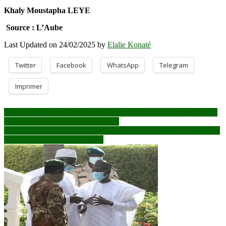
Khaly Moustapha LEYE
Source : L’Aube
Last Updated on 24/02/2025 by
Elalie Konaté
Twitter
Facebook
WhatsApp
Telegram
Imprimer
Navigation
Confédération des Etats de l’AES : Les prochains échanges avec la
CEDEAO dans un esprit constructif
de
Trois mois après son départ : Dr Choguel Kokalla Maiga évalue son
l’article
bilan de trois ans à la Primature