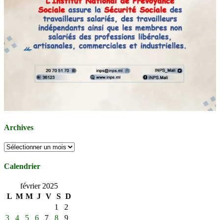
Archives
Archives
Calendrier
février 2025
L
M
M
J
V
S
D
1
2
3
4
5
6
7
8
9