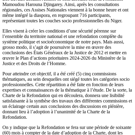
Mamoudou Harouna Djingarey. Ainsi, après les consultations
grandes
régionales, ces Assises Nationales viennent à la bonne heure et ont
décisions
même intégré la diaspora, en regroupant 716 participants,
prises
représentant toutes les couches socio professionnelles du Niger.
à
Niamey
Elles visent à créer les conditions d’une sécurité pérenne sur
l’ensemble du territoire national et une refondation complète du
système politique et socioéconomique de notre pays. Mais aussi,
grosso modo, il s’agit de poursuivre la mise en œuvre des
conclusions des États Généraux de la Justice de 2012 et mettre en
œuvre le Plan d’actions prioritaires 2024-2026 du Ministère de la
Justice et des Droits de l’Homme.
Pour atteindre cet objectif, il a été créé (5) cinq commissions
thématiques, au sein desquelles ont siégé toutes les catégories socio
professionnelles. Cette répartition a été faite en fonction de leurs
expertises et connaissances de la thématique à l’étude. De la sorte, la
Charte de la Refondation qui en découlera, donnera une lisibilité
satisfaisante à la synthèse des travaux des différentes commissions et
un éclairage certain aux conclusions des discussions en plénière,
donnant lieu à l’adoption à l’unanimité de la Charte de la
Refondation.
On y indique que la Refondation se fera sur une période de soixante
(60) mois à compter de la date d’adoption de la Charte, dont les