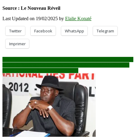
Source : Le Nouveau Réveil
Last Updated on 19/02/2025 by
Elalie Konaté
Twitter
Facebook
WhatsApp
Telegram
Imprimer
Navigation
Imam Mahmoud Dicko: L’exil d’Alger coupe le sommeil à Bamako
Levée de fonds sur les marchés financiers de l’UEMOA: Bamako
de
mise sur 1 255 milliards FCFA en 2025
l’article