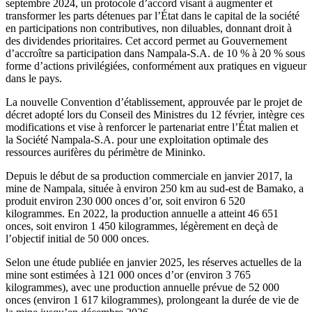
septembre 2024, un protocole d’accord visant à augmenter et
transformer les parts détenues par l’État dans le capital de la société
en participations non contributives, non diluables, donnant droit à
des dividendes prioritaires. Cet accord permet au Gouvernement
d’accroître sa participation dans Nampala-S.A. de 10 % à 20 % sous
forme d’actions privilégiées, conformément aux pratiques en vigueur
dans le pays.
La nouvelle Convention d’établissement, approuvée par le projet de
décret adopté lors du Conseil des Ministres du 12 février, intègre ces
modifications et vise à renforcer le partenariat entre l’État malien et
la Société Nampala-S.A. pour une exploitation optimale des
ressources aurifères du périmètre de Mininko.
Depuis le début de sa production commerciale en janvier 2017, la
mine de Nampala, située à environ 250 km au sud-est de Bamako, a
produit environ 230 000 onces d’or, soit environ 6 520
kilogrammes. En 2022, la production annuelle a atteint 46 651
onces, soit environ 1 450 kilogrammes, légèrement en deçà de
l’objectif initial de 50 000 onces.
Selon une étude publiée en janvier 2025, les réserves actuelles de la
mine sont estimées à 121 000 onces d’or (environ 3 765
kilogrammes), avec une production annuelle prévue de 52 000
onces (environ 1 617 kilogrammes), prolongeant la durée de vie de