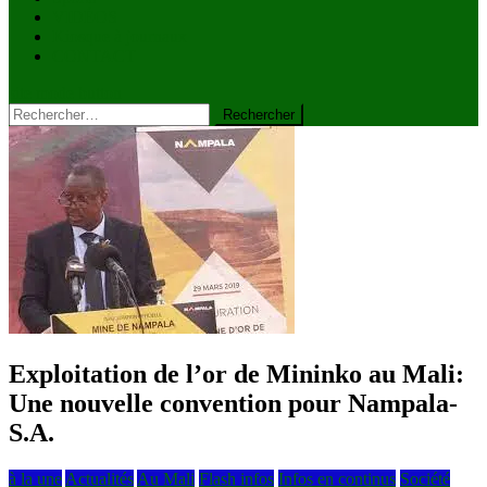
VIDÉOS
Kiosque à journaux
CONTACT
site mode button
Rechercher :
Exploitation de l’or de Mininko au Mali:
Une nouvelle convention pour Nampala-
S.A.
à la une
Actualités
Au Mali
Flash infos
Infos en continus
Société