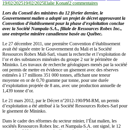
sur
19/02/2025
19/02/2025
Elalie Konaté
2 commentaires
Exploitation
Lors du Conseil des ministres du 12 février dernier, le
de
Gouvernement malien a adopté un projet de décret approuvant la
l’or
Convention d’établissement pour la phase d’exploitation conclue
de
avec la Société Nampala-S.A., filiale de Ressources Robex Inc.,
Mininko
une entreprise minière canadienne basée au Québec.
au
Mali:
Le 27 décembre 2011, une première Convention d’établissement
Une
avait été signée entre le Gouvernement du Mali et la Société
nouvelle
Ressources Robex Mali-Sarl, visant la recherche et l’exploitation de
convention
l’or et des substances minérales du groupe 2 sur le périmètre de
pour
Mininko. Les travaux de recherche géologiques menés par la société
Nampala-
ont permis de mettre en évidence un gisement avec des réserves
S.A.
estimées à 17 millions 351 000 tonnes, affichant une teneur
moyenne en or de 0,70 gramme par tonne, pour une durée
d’exploitation projetée de 8 ans, avec une production annuelle de
1,439 tonne d’or.
Le 21 mars 2012, par le Décret n°2012-190/PM-RM, un permis
d’exploitation a été attribué à la Société Ressources Robex-Sarl pour
le gisement de Mininko.
Dans le cadre des réformes du secteur minier, l’État malien, les
sociétés Ressources Robex Inc. et Nampala-S.A. ont signé, le 12