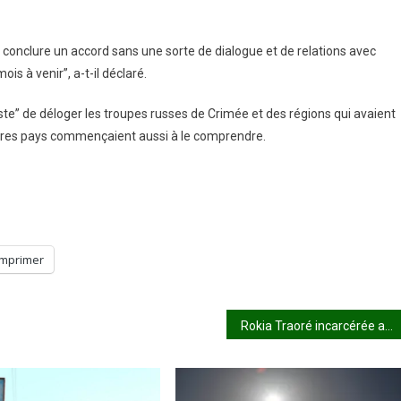
conclure un accord sans une sorte de dialogue et de relations avec
is à venir”, a-t-il déclaré.
ste” de déloger les troupes russes de Crimée et des régions qui avaient
autres pays commençaient aussi à le comprendre.
Imprimer
Rokia Traoré incarcérée a Bruxelles, son procès repousse au 22 janvier : Vers sur un arrangement à l’amiable ?