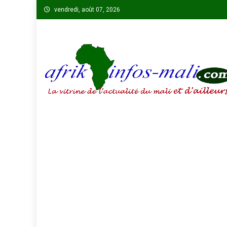
Skip
vendredi, août 07, 2026
to
content
AFRIKINFOS MALI
La vitrine de l'actualité du Mali et d'ailleurs