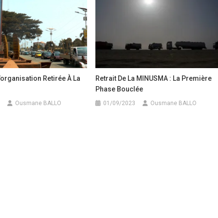
’organisation Retirée À La
Retrait De La MINUSMA : La Première
Phase Bouclée
Ousmane BALLO
01/09/2023
Ousmane BALLO