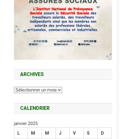
ARCHIVES
Archives
CALENDRIER
janvier 2025
L
M
M
J
V
S
D