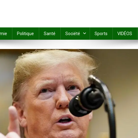
mie
Politique
Santé
Société
Sports
VIDÉOS