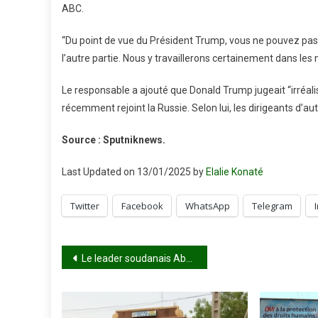
ABC.
“Du point de vue du Président Trump, vous ne pouvez pas 
l’autre partie. Nous y travaillerons certainement dans les mo
Le responsable a ajouté que Donald Trump jugeait “irréali
récemment rejoint la Russie. Selon lui, les dirigeants d’
Source : Sputniknews.
Last Updated on 13/01/2025 by
Elalie Konaté
Twitter
Facebook
WhatsApp
Telegram
Navigation
Le leader soudanais Abdel Fattah al-Burhan affirme que les “puissances coloniales” alimentent les conflits en Afrique
de
l’article