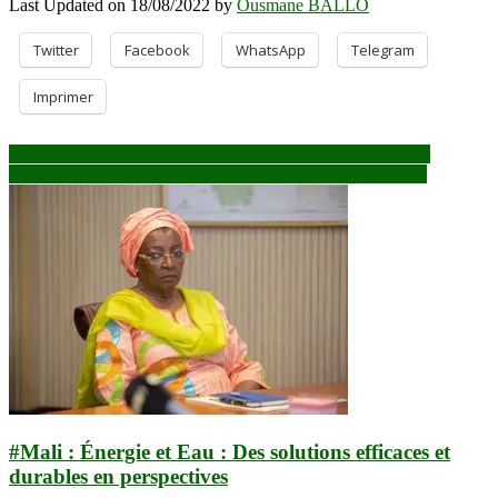
Last Updated on 18/08/2022 by
Ousmane BALLO
Twitter
Facebook
WhatsApp
Telegram
Imprimer
Navigation
Moov Africa Malitel : cet opérateur arnaqueur à ciel ouvert !
Lutte contre le terrorisme : les médias invités à la vigilance !
de
l’article
#Mali : Énergie et Eau : Des solutions efficaces et
durables en perspectives