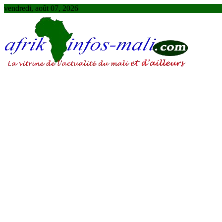
Skip
vendredi, août 07, 2026
to
content
AFRIKINFOS MALI
La vitrine de l'actualité du Mali et d'ailleurs