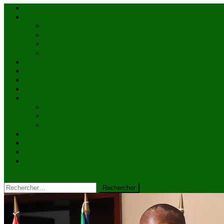
Accueil
Actualités
à la une
Au Mali
En afrique
Internationnal
Brèves
économie
Politique
Santé
Société
éducation
Culture
Faits divers
Sports
VIDÉOS
Kiosque à journaux
CONTACT
site mode button
Rechercher :