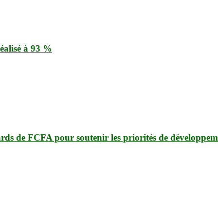
éalisé à 93 %
ards de FCFA pour soutenir les priorités de développem