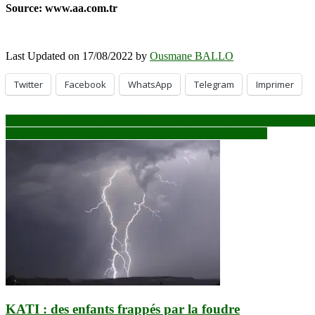
Source: www.aa.com.tr
Last Updated on 17/08/2022 by
Ousmane BALLO
Twitter
Facebook
WhatsApp
Telegram
Imprimer
Navigation
Affaire des 49 militaires ivoiriens : La FORSAT-Civile du Mali invi
9 milliards d’euro pour quels résultats contre le terrorisme ?
de
l’article
KATI : des enfants frappés par la foudre