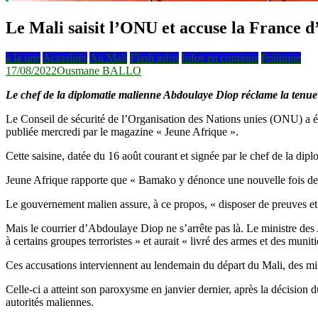
Le Mali saisit l’ONU et accuse la France d
à la une
Actualités
Au Mali
Flash infos
Infos en continus
Politique
17/08/2022
Ousmane BALLO
Le chef de la diplomatie malienne Abdoulaye Diop réclame la tenue d
Le Conseil de sécurité de l’Organisation des Nations unies (ONU) a été
publiée mercredi par le magazine « Jeune Afrique ».
Cette saisine, datée du 16 août courant et signée par le chef de la di
Jeune Afrique rapporte que « Bamako y dénonce une nouvelle fois des 
Le gouvernement malien assure, à ce propos, « disposer de preuves et ê
Mais le courrier d’Abdoulaye Diop ne s’arrête pas là. Le ministre des 
à certains groupes terroristes » et aurait « livré des armes et des munit
Ces accusations interviennent au lendemain du départ du Mali, des mili
Celle-ci a atteint son paroxysme en janvier dernier, après la décision
autorités maliennes.