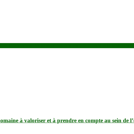
le lancement des travaux des rails entre la Guinée et le Mali, devrait
omaine à valoriser et à prendre en compte au sein de l