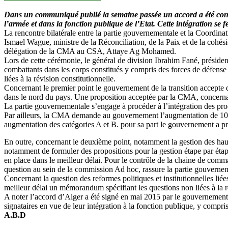
Dans un communiqué publié la semaine passée un accord a été conclu
l’armée et dans la fonction publique de l’Etat. Cette intégration se
La rencontre bilatérale entre la partie gouvernementale et la Coordi
Ismael Wague, ministre de la Réconciliation, de la Paix et de la cohési
délégation de la CMA au CSA, Attaye Ag Mohamed.
Lors de cette cérémonie, le général de division Ibrahim Fané, président 
combattants dans les corps constitués y compris des forces de défense et
liées à la révision constitutionnelle.
Concernant le premier point le gouvernement de la transition accepte 
dans le nord du pays. Une proposition acceptée par la CMA, concernan
La partie gouvernementale s’engage à procéder à l’intégration des pr
Par ailleurs, la CMA demande au gouvernement l’augmentation de 10% le
augmentation des catégories A et B. pour sa part le gouvernement a p
En outre, concernant le deuxième point, notamment la gestion des hauts
notamment de formuler des propositions pour la gestion étape par étape
en place dans le meilleur délai. Pour le contrôle de la chaine de co
question au sein de la commission Ad hoc, rassure la partie gouverne
Concernant la question des reformes politiques et institutionnelles lié
meilleur délai un mémorandum spécifiant les questions non liées à la r
A noter l’accord d’Alger a été signé en mai 2015 par le gouvernemen
signataires en vue de leur intégration à la fonction publique, y compri
A.B.D