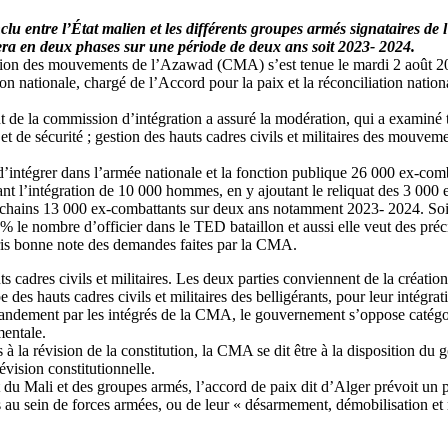
 entre l’État malien et les différents groupes armés signataires de 
 fera en deux phases sur une période de deux ans soit 2023- 2024.
nation des mouvements de l’Azawad (CMA) s’est tenue le mardi 2 août 20
on nationale, chargé de l’Accord pour la paix et la réconciliation nation
de la commission d’intégration a assuré la modération, qui a examiné troi
 de sécurité ; gestion des hauts cadres civils et militaires des mouvemen
d’intégrer dans l’armée nationale et la fonction publique 26 000 ex-com
t l’intégration de 10 000 hommes, en y ajoutant le reliquat des 3 000
ochains 13 000 ex-combattants sur deux ans notamment 2023- 2024. Soit
 nombre d’officier dans le TED bataillon et aussi elle veut des précisi
ris bonne note des demandes faites par la CMA.
 cadres civils et militaires. Les deux parties conviennent de la créati
 des hauts cadres civils et militaires des belligérants, pour leur inté
mmandement par les intégrés de la CMA, le gouvernement s’oppose catégor
mentale.
es à la révision de la constitution, la CMA se dit être à la disposition 
évision constitutionnelle.
t du Mali et des groupes armés, l’accord de paix dit d’Alger prévoit 
s au sein de forces armées, ou de leur « désarmement, démobilisation et 