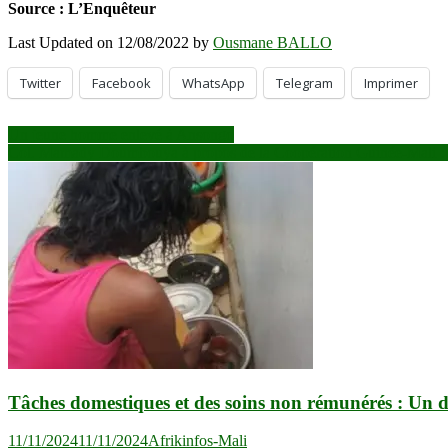
Source : L’Enquêteur
Last Updated on 12/08/2022 by
Ousmane BALLO
Twitter
Facebook
WhatsApp
Telegram
Imprimer
Navigation
Un jeune homme enlevé à Ansongo
Col. Mamady Doumbouya à propos de la Coopération Guinée-Mali : « Si 
de
l’article
Tâches domestiques et des soins non rémunérés : Un d
11/11/2024
11/11/2024
Afrikinfos-Mali