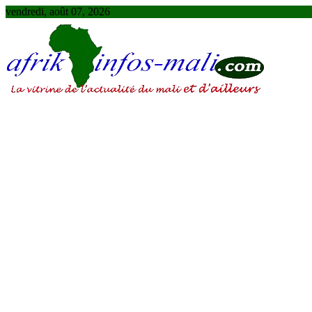
Skip
vendredi, août 07, 2026
to
content
AFRIKINFOS MALI
La vitrine de l'actualité du Mali et d'ailleurs