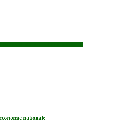
 être le seul bilan de nos deux transitions…»
’économie nationale