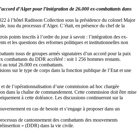
l’accord d’Alger pour l’intégration de 26.000 ex-combattants dans
22 à l’hôtel Radisson Collection sous la présidence du colonel Major
ale, issu du processus d’Alger. C’était, en présence du chef de la
s points inscrits à l’ordre du jour à savoir : l’intégration des ex-
ts et les questions des reformes politiques et institutionnelles non
battants issus de groupes armés signataires d’un accord pour la paix
 ex combattants du DDR accéléré : soit 1 256 hommes restants.
 au total 26.000 ex combattants.
ons sur le type de corps dans la fonction publique de l’Etat et une
on et de l’opérationnalisation d’une commission ad hoc chargée
gration dans la chaîne de commandement. Cette commission doit être mise
iquement à cette doléance. Les discussions continueront sur la
du gouvernement en cas de besoin et s’engage à proposer dans un
un processus de cantonnement des combattants des mouvements
réinsertion » (DDR) dans la vie civile.