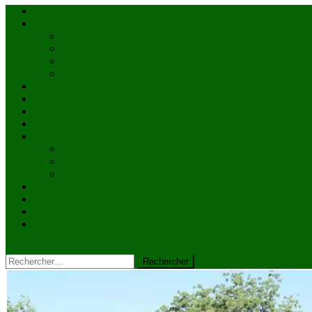
Accueil
Actualités
à la une
Au Mali
En afrique
Internationnal
Brèves
économie
Politique
Santé
Société
éducation
Culture
Faits divers
Sports
VIDÉOS
Kiosque à journaux
CONTACT
site mode button
Rechercher :