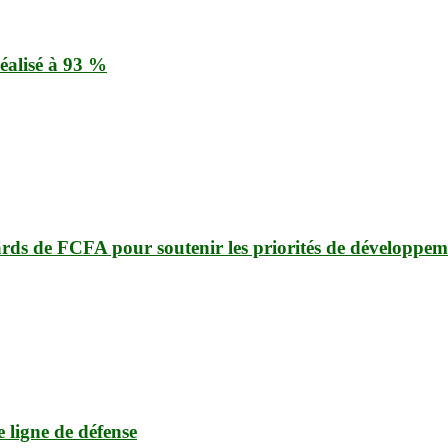
éalisé à 93 %
ards de FCFA pour soutenir les priorités de développem
e ligne de défense